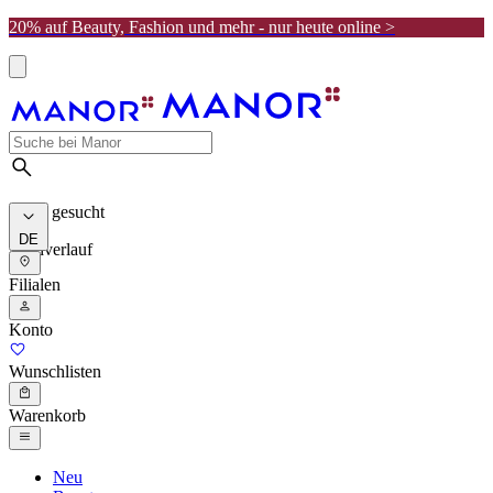
20% auf Beauty, Fashion und mehr - nur heute online >
Meist gesucht
DE
Suchverlauf
Filialen
Konto
Wunschlisten
Warenkorb
Neu