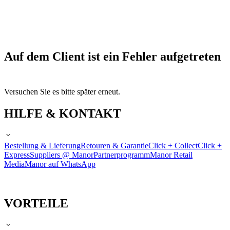
Auf dem Client ist ein Fehler aufgetreten
Versuchen Sie es bitte später erneut.
HILFE & KONTAKT
Bestellung & Lieferung
Retouren & Garantie
Click + Collect
Click +
Express
Suppliers @ Manor
Partnerprogramm
Manor Retail
Media
Manor auf WhatsApp
VORTEILE