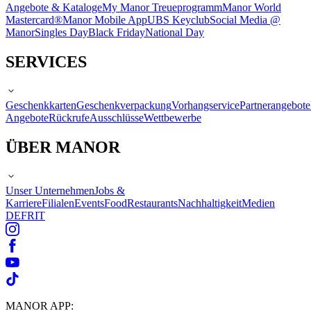
Angebote & Kataloge
My Manor Treueprogramm
Manor World
Mastercard®
Manor Mobile App
UBS Keyclub
Social Media @
Manor
Singles Day
Black Friday
National Day
SERVICES
Geschenkkarten
Geschenkverpackung
Vorhangservice
Partnerangebote
Angebote
Rückrufe
Ausschlüsse
Wettbewerbe
ÜBER MANOR
Unser Unternehmen
Jobs &
Karriere
Filialen
Events
Food
Restaurants
Nachhaltigkeit
Medien
DE
FR
IT
MANOR APP: