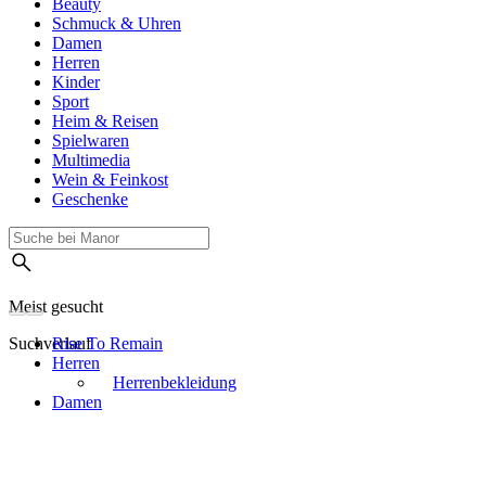
Beauty
Schmuck & Uhren
Damen
Herren
Kinder
Sport
Heim & Reisen
Spielwaren
Multimedia
Wein & Feinkost
Geschenke
Meist gesucht
Suchverlauf
Rise To Remain
Herren
Herrenbekleidung
Damen