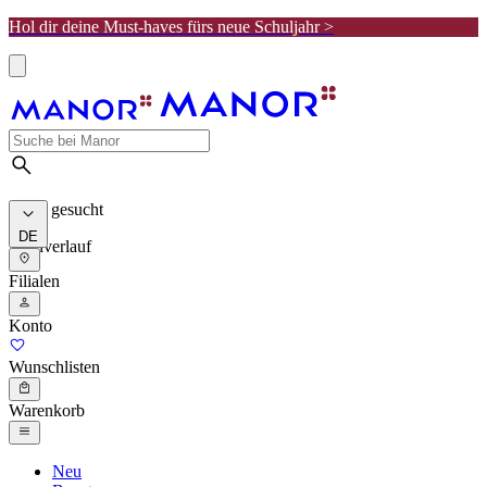
Hol dir deine Must-haves fürs neue Schuljahr >
Meist gesucht
DE
Suchverlauf
Filialen
Konto
Wunschlisten
Warenkorb
Neu