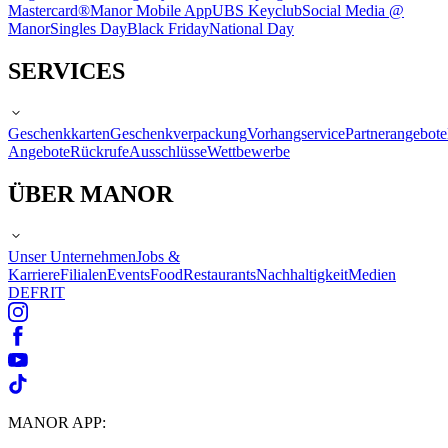
Mastercard®
Manor Mobile App
UBS Keyclub
Social Media @
Manor
Singles Day
Black Friday
National Day
SERVICES
Geschenkkarten
Geschenkverpackung
Vorhangservice
Partnerangebote
Angebote
Rückrufe
Ausschlüsse
Wettbewerbe
ÜBER MANOR
Unser Unternehmen
Jobs &
Karriere
Filialen
Events
Food
Restaurants
Nachhaltigkeit
Medien
DE
FR
IT
MANOR APP: