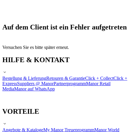
Auf dem Client ist ein Fehler aufgetreten
Versuchen Sie es bitte später erneut.
HILFE & KONTAKT
Bestellung & Lieferung
Retouren & Garantie
Click + Collect
Click +
Express
Suppliers @ Manor
Partnerprogramm
Manor Retail
Media
Manor auf WhatsApp
VORTEILE
Angebote & Kataloge
My Manor Treueprogramm
Manor World