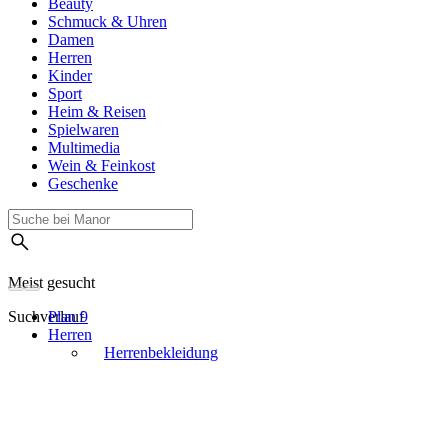
Beauty
Schmuck & Uhren
Damen
Herren
Kinder
Sport
Heim & Reisen
Spielwaren
Multimedia
Wein & Feinkost
Geschenke
Meist gesucht
Suchverlauf
Plan 9
Herren
Herrenbekleidung