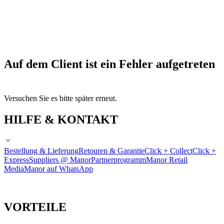
Auf dem Client ist ein Fehler aufgetreten
Versuchen Sie es bitte später erneut.
HILFE & KONTAKT
Bestellung & Lieferung
Retouren & Garantie
Click + Collect
Click +
Express
Suppliers @ Manor
Partnerprogramm
Manor Retail
Media
Manor auf WhatsApp
VORTEILE