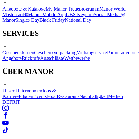
Angebote & Kataloge
My Manor Treueprogramm
Manor World
Mastercard®
Manor Mobile App
UBS Keyclub
Social Media @
Manor
Singles Day
Black Friday
National Day
SERVICES
Geschenkkarten
Geschenkverpackung
Vorhangservice
Partnerangebote
Angebote
Rückrufe
Ausschlüsse
Wettbewerbe
ÜBER MANOR
Unser Unternehmen
Jobs &
Karriere
Filialen
Events
Food
Restaurants
Nachhaltigkeit
Medien
DE
FR
IT