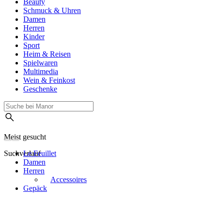
Beauty
Schmuck & Uhren
Damen
Herren
Kinder
Sport
Heim & Reisen
Spielwaren
Multimedia
Wein & Feinkost
Geschenke
Meist gesucht
Suchverlauf
Le Feuillet
Damen
Herren
Accessoires
Gepäck