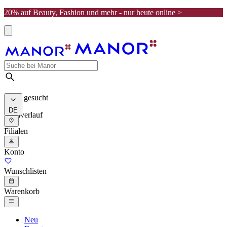
20% auf Beauty, Fashion und mehr - nur heute online >
Meist gesucht
DE
Suchverlauf
Filialen
Konto
Wunschlisten
Warenkorb
Neu