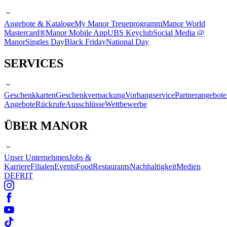
Angebote & Kataloge
My Manor Treueprogramm
Manor World
Mastercard®
Manor Mobile App
UBS Keyclub
Social Media @
Manor
Singles Day
Black Friday
National Day
SERVICES
Geschenkkarten
Geschenkverpackung
Vorhangservice
Partnerangebote
Angebote
Rückrufe
Ausschlüsse
Wettbewerbe
ÜBER MANOR
Unser Unternehmen
Jobs &
Karriere
Filialen
Events
Food
Restaurants
Nachhaltigkeit
Medien
DE
FR
IT