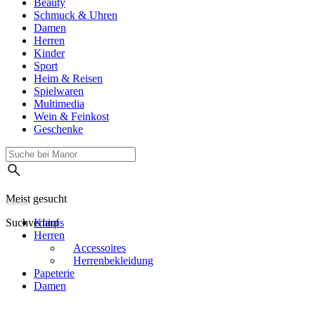
Beauty
Schmuck & Uhren
Damen
Herren
Kinder
Sport
Heim & Reisen
Spielwaren
Multimedia
Wein & Feinkost
Geschenke
Meist gesucht
Suchverlauf
Knirps
Herren
Accessoires
Herrenbekleidung
Papeterie
Damen