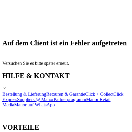
Auf dem Client ist ein Fehler aufgetreten
Versuchen Sie es bitte später erneut.
HILFE & KONTAKT
Bestellung & Lieferung
Retouren & Garantie
Click + Collect
Click +
Express
Suppliers @ Manor
Partnerprogramm
Manor Retail
Media
Manor auf WhatsApp
VORTEILE