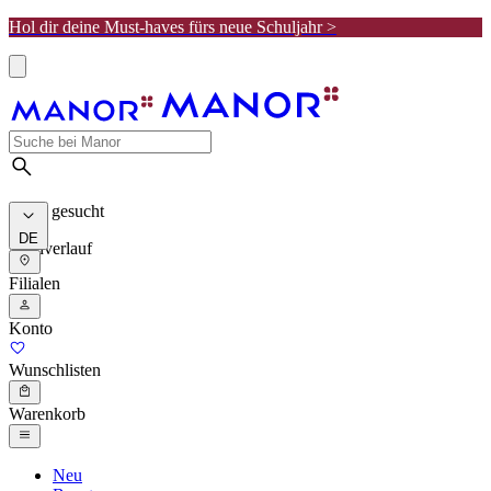
Hol dir deine Must-haves fürs neue Schuljahr >
Meist gesucht
DE
Suchverlauf
Filialen
Konto
Wunschlisten
Warenkorb
Neu