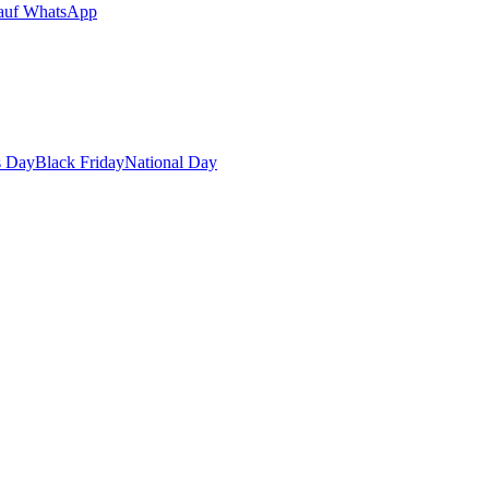
auf WhatsApp
s Day
Black Friday
National Day