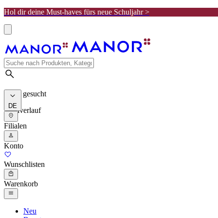
Hol dir deine Must-haves fürs neue Schuljahr >
Meist gesucht
DE
Suchverlauf
Filialen
Konto
Wunschlisten
Warenkorb
Neu