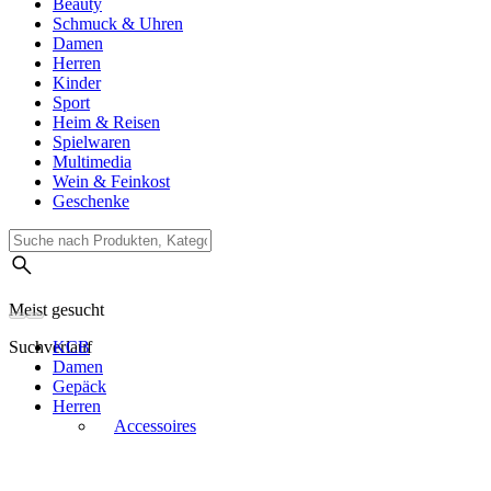
Beauty
Schmuck & Uhren
Damen
Herren
Kinder
Sport
Heim & Reisen
Spielwaren
Multimedia
Wein & Feinkost
Geschenke
Meist gesucht
Suchverlauf
KCB
Damen
Gepäck
Herren
Accessoires