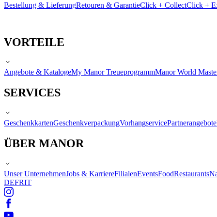
Bestellung & Lieferung
Retouren & Garantie
Click + Collect
Click + E
VORTEILE
Angebote & Kataloge
My Manor Treueprogramm
Manor World Maste
SERVICES
Geschenkkarten
Geschenkverpackung
Vorhangservice
Partnerangebote
ÜBER MANOR
Unser Unternehmen
Jobs & Karriere
Filialen
Events
Food
Restaurants
Na
DE
FR
IT