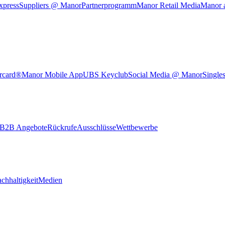
xpress
Suppliers @ Manor
Partnerprogramm
Manor Retail Media
Manor 
rcard®
Manor Mobile App
UBS Keyclub
Social Media @ Manor
Single
B2B Angebote
Rückrufe
Ausschlüsse
Wettbewerbe
chhaltigkeit
Medien