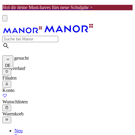
Hol dir deine Must-haves fürs neue Schuljahr >
Meist gesucht
DE
Suchverlauf
Filialen
Konto
Wunschlisten
Warenkorb
Neu