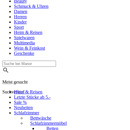
Beauty
Schmuck & Uhren
Damen
Herren
Kinder
Sport
Heim & Reisen
Spielwaren
Multimedia
Wein & Feinkost
Geschenke
Meist gesucht
Suchverlauf
Heim & Reisen
Letzte Stücke ab 5.-
Sale %
Neuheiten
Schlafzimmer
Bettwäsche
Schlafzimmermöbel
Betten