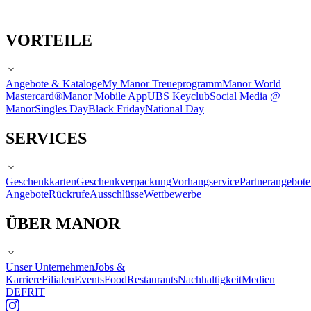
VORTEILE
Angebote & Kataloge
My Manor Treueprogramm
Manor World
Mastercard®
Manor Mobile App
UBS Keyclub
Social Media @
Manor
Singles Day
Black Friday
National Day
SERVICES
Geschenkkarten
Geschenkverpackung
Vorhangservice
Partnerangebote
Angebote
Rückrufe
Ausschlüsse
Wettbewerbe
ÜBER MANOR
Unser Unternehmen
Jobs &
Karriere
Filialen
Events
Food
Restaurants
Nachhaltigkeit
Medien
DE
FR
IT