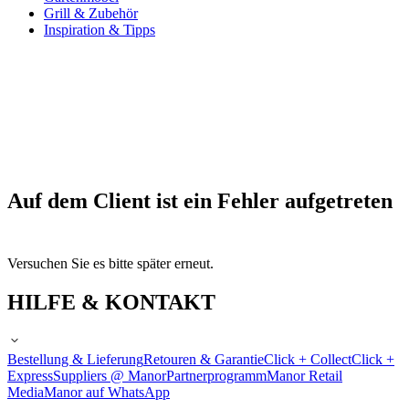
Grill & Zubehör
Inspiration & Tipps
Auf dem Client ist ein Fehler aufgetreten
Versuchen Sie es bitte später erneut.
HILFE & KONTAKT
Bestellung & Lieferung
Retouren & Garantie
Click + Collect
Click +
Express
Suppliers @ Manor
Partnerprogramm
Manor Retail
Media
Manor auf WhatsApp