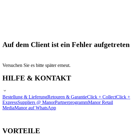
Auf dem Client ist ein Fehler aufgetreten
Versuchen Sie es bitte später erneut.
HILFE & KONTAKT
Bestellung & Lieferung
Retouren & Garantie
Click + Collect
Click +
Express
Suppliers @ Manor
Partnerprogramm
Manor Retail
Media
Manor auf WhatsApp
VORTEILE