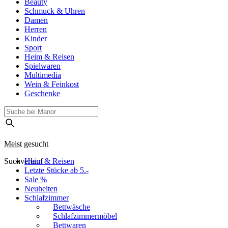
Beauty
Schmuck & Uhren
Damen
Herren
Kinder
Sport
Heim & Reisen
Spielwaren
Multimedia
Wein & Feinkost
Geschenke
Meist gesucht
Suchverlauf
Heim & Reisen
Letzte Stücke ab 5.-
Sale %
Neuheiten
Schlafzimmer
Bettwäsche
Schlafzimmermöbel
Bettwaren