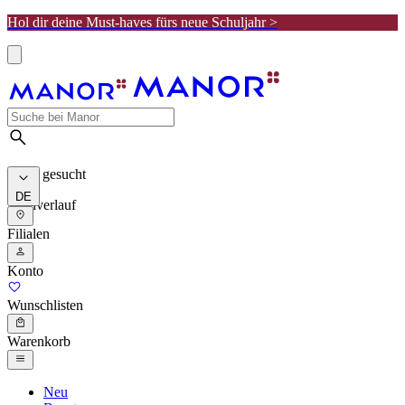
Hol dir deine Must-haves fürs neue Schuljahr >
Meist gesucht
DE
Suchverlauf
Filialen
Konto
Wunschlisten
Warenkorb
Neu