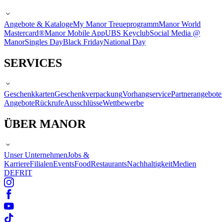
Angebote & Kataloge
My Manor Treueprogramm
Manor World
Mastercard®
Manor Mobile App
UBS Keyclub
Social Media @
Manor
Singles Day
Black Friday
National Day
SERVICES
Geschenkkarten
Geschenkverpackung
Vorhangservice
Partnerangebote
Angebote
Rückrufe
Ausschlüsse
Wettbewerbe
ÜBER MANOR
Unser Unternehmen
Jobs &
Karriere
Filialen
Events
Food
Restaurants
Nachhaltigkeit
Medien
DE
FR
IT