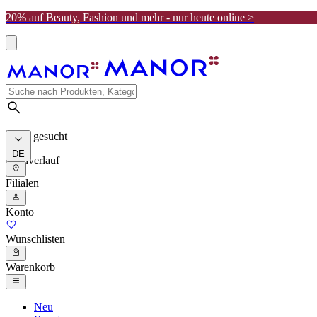
20% auf Beauty, Fashion und mehr - nur heute online >
Meist gesucht
DE
Suchverlauf
Filialen
Konto
Wunschlisten
Warenkorb
Neu