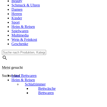
Beauty
Schmuck & Uhren
Damen
Herren
Kinder
Sport
Heim & Reisen
Spielwaren
Multimedia
Wein & Feinkost
Geschenke
Meist gesucht
Suchverlauf
Lotus Bettwaren
Heim & Reisen
Schlafzimmer
Bettwäsche
Bettwaren