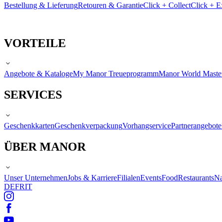
Bestellung & Lieferung
Retouren & Garantie
Click + Collect
Click + E
VORTEILE
Angebote & Kataloge
My Manor Treueprogramm
Manor World Maste
SERVICES
Geschenkkarten
Geschenkverpackung
Vorhangservice
Partnerangebote
ÜBER MANOR
Unser Unternehmen
Jobs & Karriere
Filialen
Events
Food
Restaurants
Na
DE
FR
IT