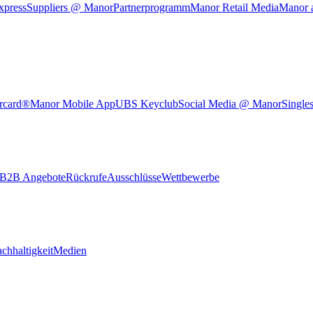
xpress
Suppliers @ Manor
Partnerprogramm
Manor Retail Media
Manor 
rcard®
Manor Mobile App
UBS Keyclub
Social Media @ Manor
Single
B2B Angebote
Rückrufe
Ausschlüsse
Wettbewerbe
chhaltigkeit
Medien