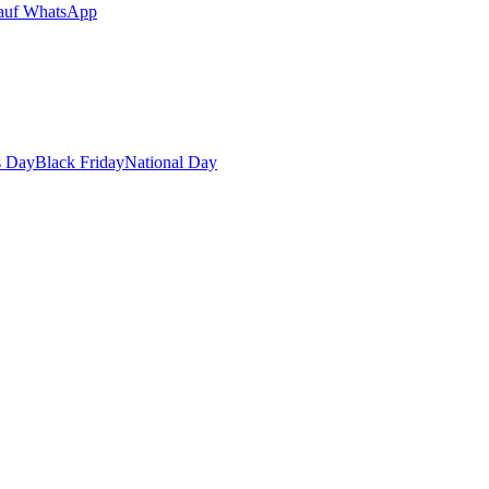
auf WhatsApp
s Day
Black Friday
National Day