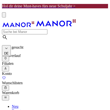
Hol dir deine Must-haves fürs neue Schuljahr >
Meist gesucht
DE
Suchverlauf
Filialen
Konto
Wunschlisten
Warenkorb
Neu