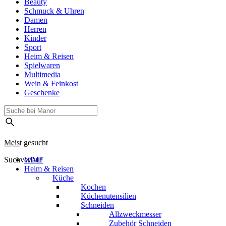
Beauty
Schmuck & Uhren
Damen
Herren
Kinder
Sport
Heim & Reisen
Spielwaren
Multimedia
Wein & Feinkost
Geschenke
Meist gesucht
Suchverlauf
WMF
Heim & Reisen
Küche
Kochen
Küchenutensilien
Schneiden
Allzweckmesser
Zubehör Schneiden