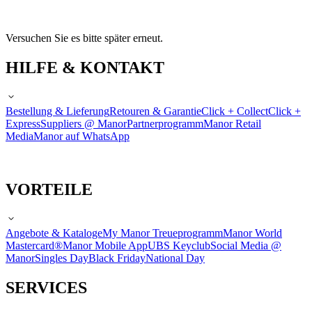
Versuchen Sie es bitte später erneut.
HILFE & KONTAKT
Bestellung & Lieferung
Retouren & Garantie
Click + Collect
Click +
Express
Suppliers @ Manor
Partnerprogramm
Manor Retail
Media
Manor auf WhatsApp
VORTEILE
Angebote & Kataloge
My Manor Treueprogramm
Manor World
Mastercard®
Manor Mobile App
UBS Keyclub
Social Media @
Manor
Singles Day
Black Friday
National Day
SERVICES