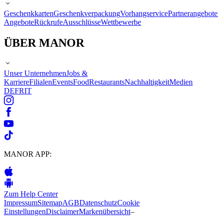
Geschenkkarten
Geschenkverpackung
Vorhangservice
Partnerangebote
Angebote
Rückrufe
Ausschlüsse
Wettbewerbe
ÜBER MANOR
Unser Unternehmen
Jobs &
Karriere
Filialen
Events
Food
Restaurants
Nachhaltigkeit
Medien
DE
FR
IT
MANOR APP:
Zum Help Center
Impressum
Sitemap
AGB
Datenschutz
Cookie
Einstellungen
Disclaimer
Markenübersicht
–