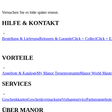
Versuchen Sie es bitte später erneut.
HILFE & KONTAKT
Bestellung & Lieferung
Retouren & Garantie
Click + Collect
Click + E
VORTEILE
Angebote & Kataloge
My Manor Treueprogramm
Manor World Maste
SERVICES
Geschenkkarten
Geschenkverpackung
Vorhangservice
Partnerangebote
ÜBER MANOR