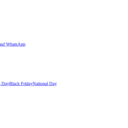
auf WhatsApp
s Day
Black Friday
National Day