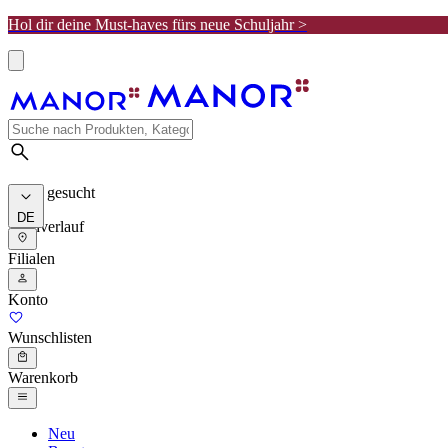
Hol dir deine Must-haves fürs neue Schuljahr >
Meist gesucht
DE
Suchverlauf
Filialen
Konto
Wunschlisten
Warenkorb
Neu