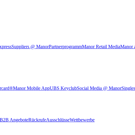
xpress
Suppliers @ Manor
Partnerprogramm
Manor Retail Media
Manor 
rcard®
Manor Mobile App
UBS Keyclub
Social Media @ Manor
Single
B2B Angebote
Rückrufe
Ausschlüsse
Wettbewerbe