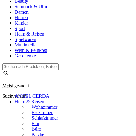
Beauty
Schmuck & Uhren
Damen
Herren
Kinder
Sport
Heim & Reisen
Spielwaren
Multimedia
Wein & Feinkost
Geschenke
Meist gesucht
Suchverlauf
ANGEL CERDA
Heim & Reisen
Wohnzimmer
Esszimmer
Schlafzimmer
Flur
Büro
Küche