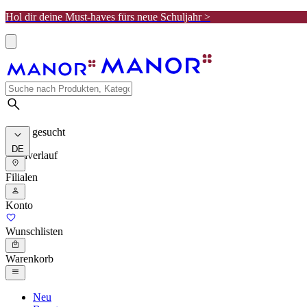
Hol dir deine Must-haves fürs neue Schuljahr >
Meist gesucht
DE
Suchverlauf
Filialen
Konto
Wunschlisten
Warenkorb
Neu