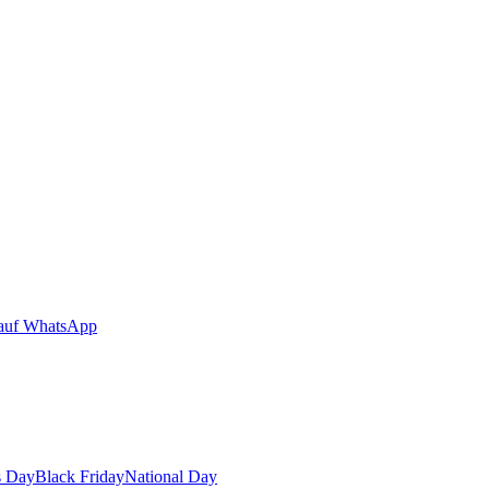
auf WhatsApp
s Day
Black Friday
National Day