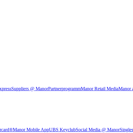
xpress
Suppliers @ Manor
Partnerprogramm
Manor Retail Media
Manor 
rcard®
Manor Mobile App
UBS Keyclub
Social Media @ Manor
Single