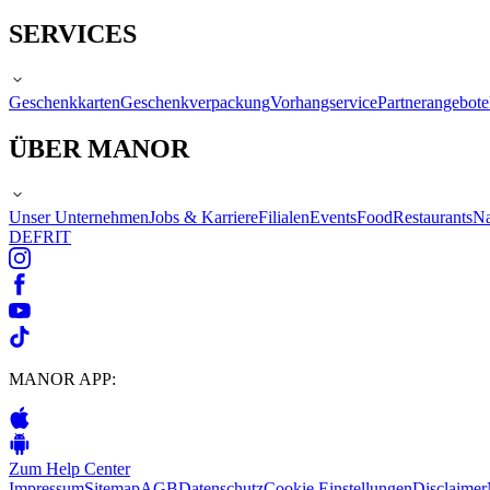
SERVICES
Geschenkkarten
Geschenkverpackung
Vorhangservice
Partnerangebote
ÜBER MANOR
Unser Unternehmen
Jobs & Karriere
Filialen
Events
Food
Restaurants
Na
DE
FR
IT
MANOR APP:
Zum Help Center
Impressum
Sitemap
AGB
Datenschutz
Cookie Einstellungen
Disclaimer