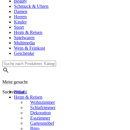
Beauty
Schmuck & Uhren
Damen
Herren
Kinder
Sport
Heim & Reisen
Spielwaren
Multimedia
Wein & Feinkost
Geschenke
Meist gesucht
Suchverlauf
Beliani
Heim & Reisen
Wohnzimmer
Schlafzimmer
Dekoration
Esszimmer
Gartenmöbel
Büro