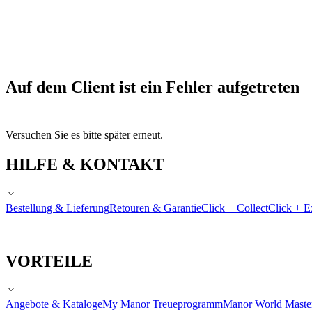
Auf dem Client ist ein Fehler aufgetreten
Versuchen Sie es bitte später erneut.
HILFE & KONTAKT
Bestellung & Lieferung
Retouren & Garantie
Click + Collect
Click + E
VORTEILE
Angebote & Kataloge
My Manor Treueprogramm
Manor World Maste