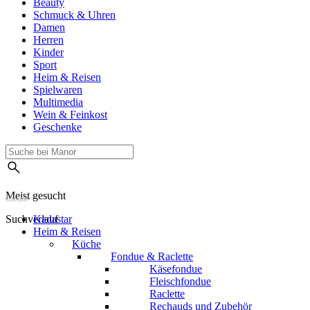
Beauty
Schmuck & Uhren
Damen
Herren
Kinder
Sport
Heim & Reisen
Spielwaren
Multimedia
Wein & Feinkost
Geschenke
Meist gesucht
Suchverlauf
Kadastar
Heim & Reisen
Küche
Fondue & Raclette
Käsefondue
Fleischfondue
Raclette
Rechauds und Zubehör