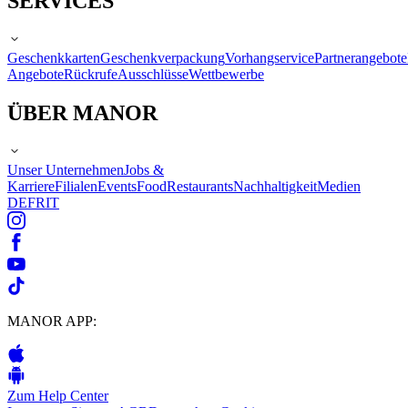
SERVICES
Geschenkkarten
Geschenkverpackung
Vorhangservice
Partnerangebote
Angebote
Rückrufe
Ausschlüsse
Wettbewerbe
ÜBER MANOR
Unser Unternehmen
Jobs &
Karriere
Filialen
Events
Food
Restaurants
Nachhaltigkeit
Medien
DE
FR
IT
MANOR APP:
Zum Help Center