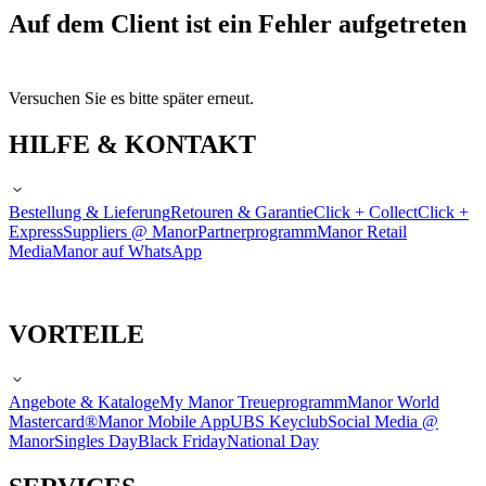
Auf dem Client ist ein Fehler aufgetreten
Versuchen Sie es bitte später erneut.
HILFE & KONTAKT
Bestellung & Lieferung
Retouren & Garantie
Click + Collect
Click +
Express
Suppliers @ Manor
Partnerprogramm
Manor Retail
Media
Manor auf WhatsApp
VORTEILE
Angebote & Kataloge
My Manor Treueprogramm
Manor World
Mastercard®
Manor Mobile App
UBS Keyclub
Social Media @
Manor
Singles Day
Black Friday
National Day