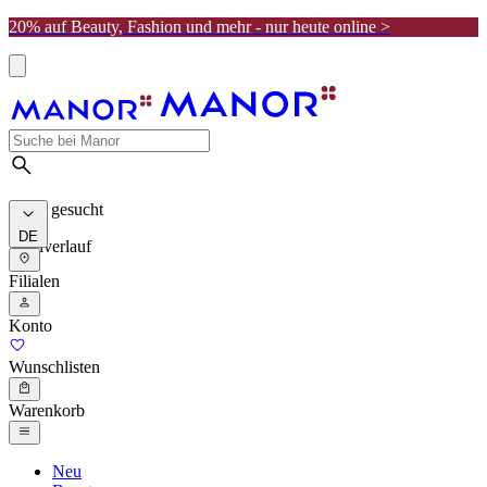
20% auf Beauty, Fashion und mehr - nur heute online >
Meist gesucht
DE
Suchverlauf
Filialen
Konto
Wunschlisten
Warenkorb
Neu