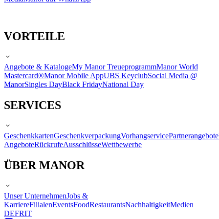
VORTEILE
Angebote & Kataloge
My Manor Treueprogramm
Manor World
Mastercard®
Manor Mobile App
UBS Keyclub
Social Media @
Manor
Singles Day
Black Friday
National Day
SERVICES
Geschenkkarten
Geschenkverpackung
Vorhangservice
Partnerangebote
Angebote
Rückrufe
Ausschlüsse
Wettbewerbe
ÜBER MANOR
Unser Unternehmen
Jobs &
Karriere
Filialen
Events
Food
Restaurants
Nachhaltigkeit
Medien
DE
FR
IT