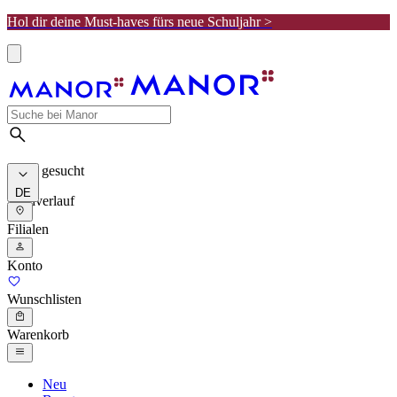
Hol dir deine Must-haves fürs neue Schuljahr >
Meist gesucht
DE
Suchverlauf
Filialen
Konto
Wunschlisten
Warenkorb
Neu