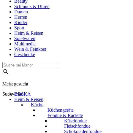
Beauty
Schmuck & Uhren
Damen
Herren
Kinder
Sport
Heim & Reisen
Spielwaren
Multimedia
Wein & Feinkost
Geschenke
Meist gesucht
Suchverlauf
BOSKA
Heim & Reisen
Küche
Küchengeräte
Fondue & Raclette
Käsefondue
Fleischfondue
Schokoladenfondue