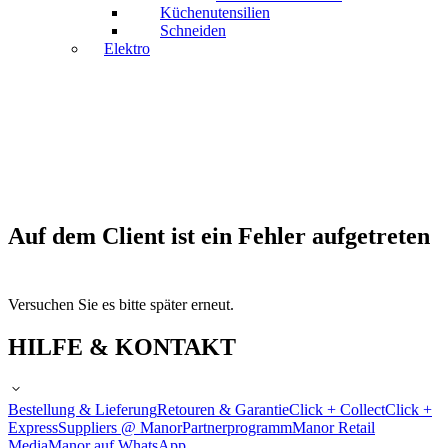
Küchenutensilien
Schneiden
Elektro
Auf dem Client ist ein Fehler aufgetreten
Versuchen Sie es bitte später erneut.
HILFE & KONTAKT
Bestellung & Lieferung
Retouren & Garantie
Click + Collect
Click +
Express
Suppliers @ Manor
Partnerprogramm
Manor Retail
Media
Manor auf WhatsApp