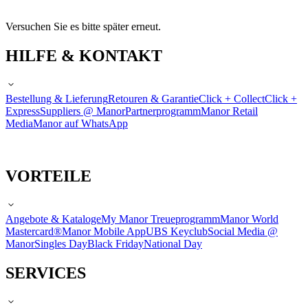
Versuchen Sie es bitte später erneut.
HILFE & KONTAKT
Bestellung & Lieferung
Retouren & Garantie
Click + Collect
Click +
Express
Suppliers @ Manor
Partnerprogramm
Manor Retail
Media
Manor auf WhatsApp
VORTEILE
Angebote & Kataloge
My Manor Treueprogramm
Manor World
Mastercard®
Manor Mobile App
UBS Keyclub
Social Media @
Manor
Singles Day
Black Friday
National Day
SERVICES