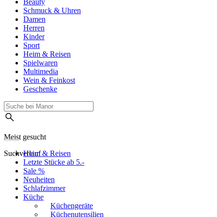
Beauty
Schmuck & Uhren
Damen
Herren
Kinder
Sport
Heim & Reisen
Spielwaren
Multimedia
Wein & Feinkost
Geschenke
Meist gesucht
Suchverlauf
Heim & Reisen
Letzte Stücke ab 5.-
Sale %
Neuheiten
Schlafzimmer
Küche
Küchengeräte
Küchenutensilien