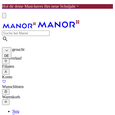
Hol dir deine Must-haves fürs neue Schuljahr >
Meist gesucht
DE
Suchverlauf
Filialen
Konto
Wunschlisten
Warenkorb
Neu