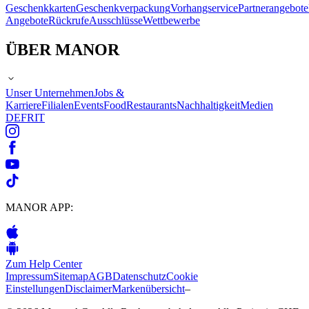
Geschenkkarten
Geschenkverpackung
Vorhangservice
Partnerangebote
Angebote
Rückrufe
Ausschlüsse
Wettbewerbe
ÜBER MANOR
Unser Unternehmen
Jobs &
Karriere
Filialen
Events
Food
Restaurants
Nachhaltigkeit
Medien
DE
FR
IT
MANOR APP:
Zum Help Center
Impressum
Sitemap
AGB
Datenschutz
Cookie
Einstellungen
Disclaimer
Markenübersicht
–