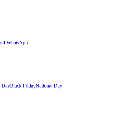
auf WhatsApp
s Day
Black Friday
National Day