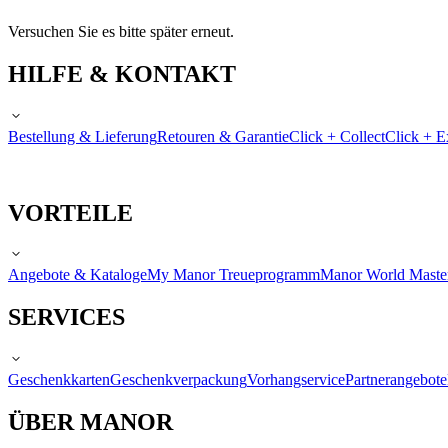
Versuchen Sie es bitte später erneut.
HILFE & KONTAKT
Bestellung & Lieferung
Retouren & Garantie
Click + Collect
Click + E
VORTEILE
Angebote & Kataloge
My Manor Treueprogramm
Manor World Maste
SERVICES
Geschenkkarten
Geschenkverpackung
Vorhangservice
Partnerangebote
ÜBER MANOR