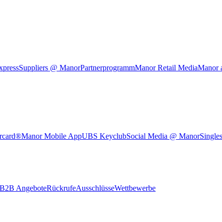
xpress
Suppliers @ Manor
Partnerprogramm
Manor Retail Media
Manor 
rcard®
Manor Mobile App
UBS Keyclub
Social Media @ Manor
Single
B2B Angebote
Rückrufe
Ausschlüsse
Wettbewerbe