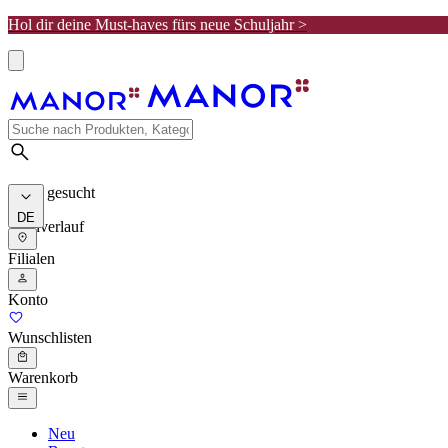
Hol dir deine Must-haves fürs neue Schuljahr >
Meist gesucht
DE
Suchverlauf
Filialen
Konto
Wunschlisten
Warenkorb
Neu