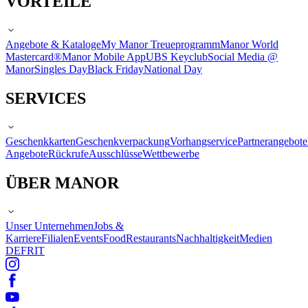
VORTEILE
Angebote & Kataloge
My Manor Treueprogramm
Manor World
Mastercard®
Manor Mobile App
UBS Keyclub
Social Media @
Manor
Singles Day
Black Friday
National Day
SERVICES
Geschenkkarten
Geschenkverpackung
Vorhangservice
Partnerangebote
Angebote
Rückrufe
Ausschlüsse
Wettbewerbe
ÜBER MANOR
Unser Unternehmen
Jobs &
Karriere
Filialen
Events
Food
Restaurants
Nachhaltigkeit
Medien
DE
FR
IT