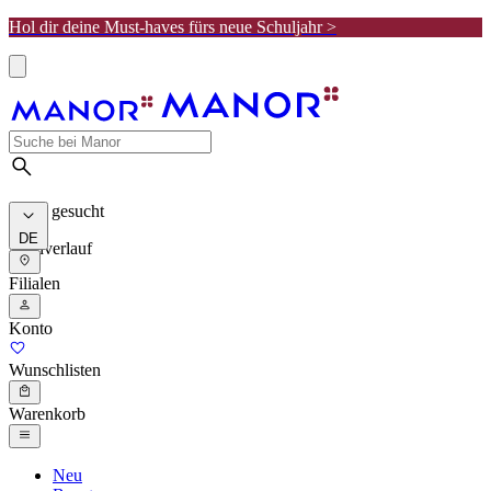
Hol dir deine Must-haves fürs neue Schuljahr >
Meist gesucht
DE
Suchverlauf
Filialen
Konto
Wunschlisten
Warenkorb
Neu