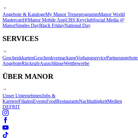
Angebote & Kataloge
My Manor Treueprogramm
Manor World
Mastercard®
Manor Mobile App
UBS Keyclub
Social Media @
Manor
Singles Day
Black Friday
National Day
SERVICES
Geschenkkarten
Geschenkverpackung
Vorhangservice
Partnerangebote
Angebote
Rückrufe
Ausschlüsse
Wettbewerbe
ÜBER MANOR
Unser Unternehmen
Jobs &
Karriere
Filialen
Events
Food
Restaurants
Nachhaltigkeit
Medien
DE
FR
IT