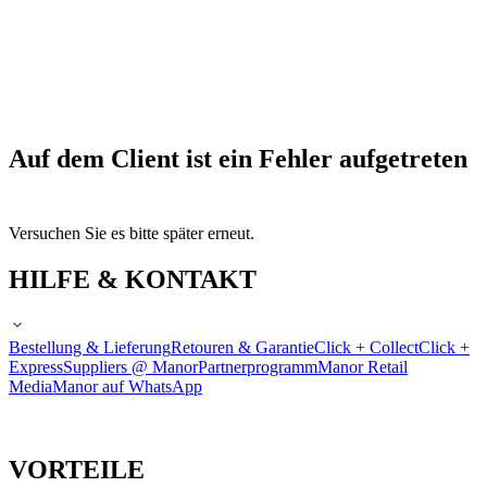
Auf dem Client ist ein Fehler aufgetreten
Versuchen Sie es bitte später erneut.
HILFE & KONTAKT
Bestellung & Lieferung
Retouren & Garantie
Click + Collect
Click +
Express
Suppliers @ Manor
Partnerprogramm
Manor Retail
Media
Manor auf WhatsApp
VORTEILE