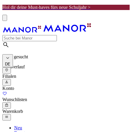
Hol dir deine Must-haves fürs neue Schuljahr >
Meist gesucht
DE
Suchverlauf
Filialen
Konto
Wunschlisten
Warenkorb
Neu