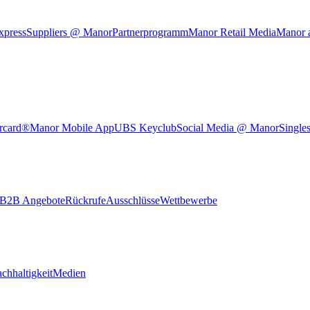
xpress
Suppliers @ Manor
Partnerprogramm
Manor Retail Media
Manor 
rcard®
Manor Mobile App
UBS Keyclub
Social Media @ Manor
Single
B2B Angebote
Rückrufe
Ausschlüsse
Wettbewerbe
chhaltigkeit
Medien