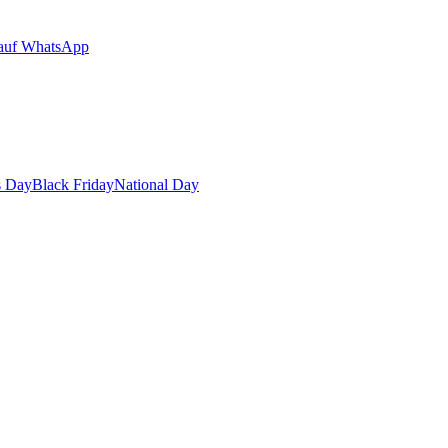
auf WhatsApp
s Day
Black Friday
National Day