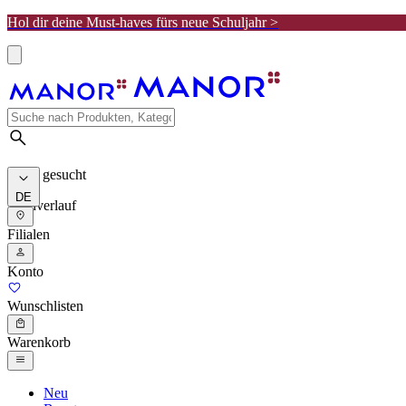
Hol dir deine Must-haves fürs neue Schuljahr >
Meist gesucht
DE
Suchverlauf
Filialen
Konto
Wunschlisten
Warenkorb
Neu