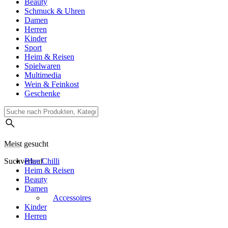
Beauty
Schmuck & Uhren
Damen
Herren
Kinder
Sport
Heim & Reisen
Spielwaren
Multimedia
Wein & Feinkost
Geschenke
Meist gesucht
Suchverlauf
Blue Chilli
Heim & Reisen
Beauty
Damen
Accessoires
Kinder
Herren