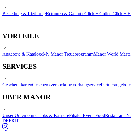
Bestellung & Lieferung
Retouren & Garantie
Click + Collect
Click + E
VORTEILE
Angebote & Kataloge
My Manor Treueprogramm
Manor World Maste
SERVICES
Geschenkkarten
Geschenkverpackung
Vorhangservice
Partnerangebote
ÜBER MANOR
Unser Unternehmen
Jobs & Karriere
Filialen
Events
Food
Restaurants
Na
DE
FR
IT