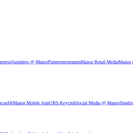
xpress
Suppliers @ Manor
Partnerprogramm
Manor Retail Media
Manor 
rcard®
Manor Mobile App
UBS Keyclub
Social Media @ Manor
Single