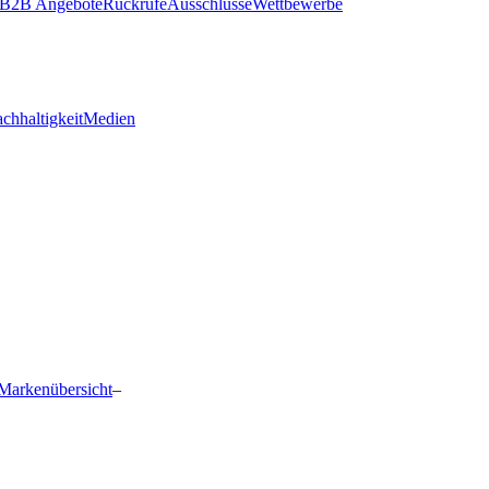
B2B Angebote
Rückrufe
Ausschlüsse
Wettbewerbe
chhaltigkeit
Medien
Markenübersicht
–