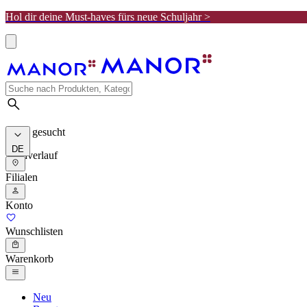
Hol dir deine Must-haves fürs neue Schuljahr >
Meist gesucht
DE
Suchverlauf
Filialen
Konto
Wunschlisten
Warenkorb
Neu