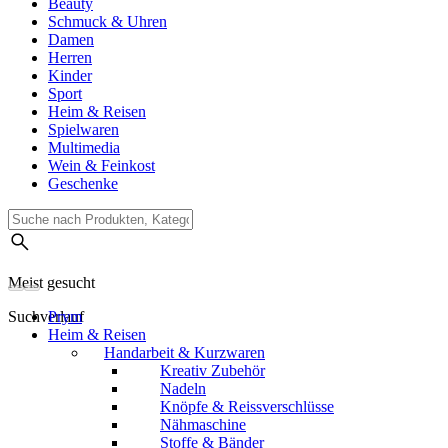
Beauty
Schmuck & Uhren
Damen
Herren
Kinder
Sport
Heim & Reisen
Spielwaren
Multimedia
Wein & Feinkost
Geschenke
Meist gesucht
Suchverlauf
Prym
Heim & Reisen
Handarbeit & Kurzwaren
Kreativ Zubehör
Nadeln
Knöpfe & Reissverschlüsse
Nähmaschine
Stoffe & Bänder