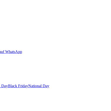
auf WhatsApp
s Day
Black Friday
National Day