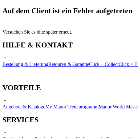
Auf dem Client ist ein Fehler aufgetreten
Versuchen Sie es bitte später erneut.
HILFE & KONTAKT
Bestellung & Lieferung
Retouren & Garantie
Click + Collect
Click + E
VORTEILE
Angebote & Kataloge
My Manor Treueprogramm
Manor World Maste
SERVICES