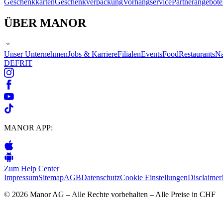
Geschenkkarten
Geschenkverpackung
Vorhangservice
Partnerangebote
ÜBER MANOR
Unser Unternehmen
Jobs & Karriere
Filialen
Events
Food
Restaurants
Na
DE
FR
IT
MANOR APP:
Zum Help Center
Impressum
Sitemap
AGB
Datenschutz
Cookie Einstellungen
Disclaimer
© 2026 Manor AG – Alle Rechte vorbehalten – Alle Preise in CHF