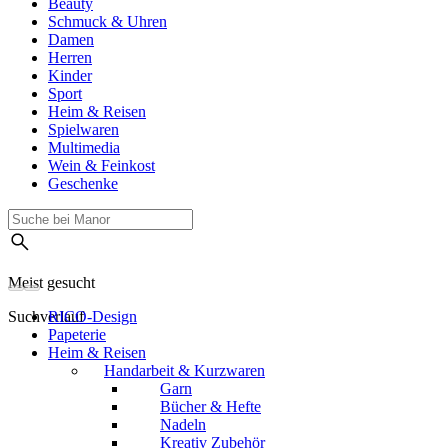
Beauty
Schmuck & Uhren
Damen
Herren
Kinder
Sport
Heim & Reisen
Spielwaren
Multimedia
Wein & Feinkost
Geschenke
Meist gesucht
Suchverlauf
RICO-Design
Papeterie
Heim & Reisen
Handarbeit & Kurzwaren
Garn
Bücher & Hefte
Nadeln
Kreativ Zubehör