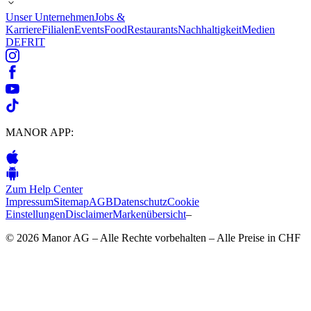
Unser Unternehmen
Jobs &
Karriere
Filialen
Events
Food
Restaurants
Nachhaltigkeit
Medien
DE
FR
IT
MANOR APP:
Zum Help Center
Impressum
Sitemap
AGB
Datenschutz
Cookie
Einstellungen
Disclaimer
Markenübersicht
–
© 2026 Manor AG – Alle Rechte vorbehalten – Alle Preise in CHF