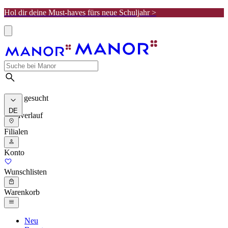
Hol dir deine Must-haves fürs neue Schuljahr >
Meist gesucht
DE
Suchverlauf
Filialen
Konto
Wunschlisten
Warenkorb
Neu