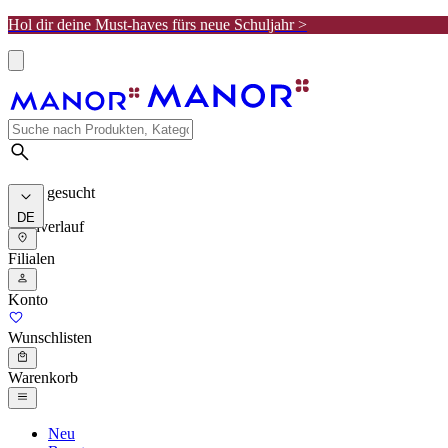
Hol dir deine Must-haves fürs neue Schuljahr >
Meist gesucht
DE
Suchverlauf
Filialen
Konto
Wunschlisten
Warenkorb
Neu