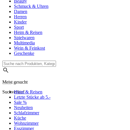
Beauty
Schmuck & Uhren
Damen
Herren
Kinder
Sport
Heim & Reisen
Spielwaren
Multimedia
Wein & Feinkost
Geschenke
Meist gesucht
Suchverlauf
Heim & Reisen
Letzte Stücke ab 5.-
Sale %
Neuheiten
Schlafzimmer
Küche
Wohnzimmer
Esszimmer