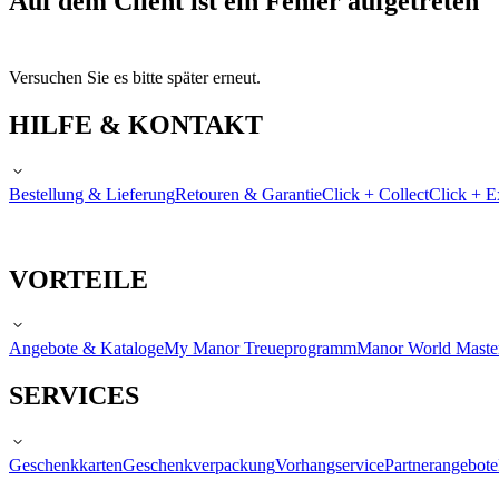
Auf dem Client ist ein Fehler aufgetreten
Versuchen Sie es bitte später erneut.
HILFE & KONTAKT
Bestellung & Lieferung
Retouren & Garantie
Click + Collect
Click + E
VORTEILE
Angebote & Kataloge
My Manor Treueprogramm
Manor World Maste
SERVICES
Geschenkkarten
Geschenkverpackung
Vorhangservice
Partnerangebote