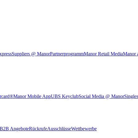
xpress
Suppliers @ Manor
Partnerprogramm
Manor Retail Media
Manor 
rcard®
Manor Mobile App
UBS Keyclub
Social Media @ Manor
Single
B2B Angebote
Rückrufe
Ausschlüsse
Wettbewerbe