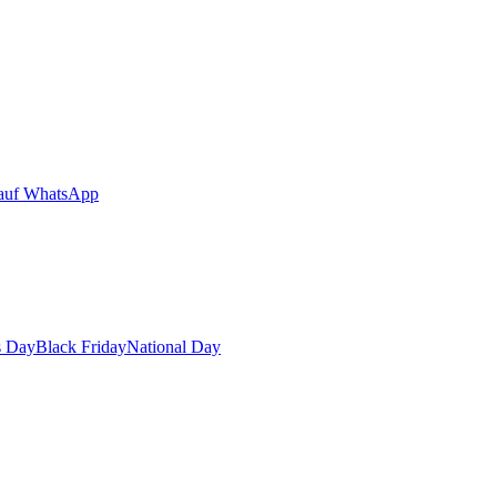
auf WhatsApp
s Day
Black Friday
National Day