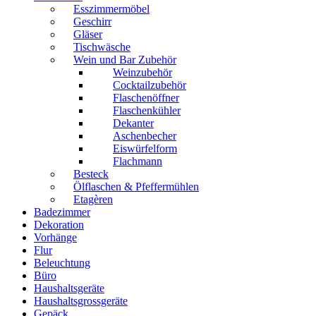
Esszimmermöbel
Geschirr
Gläser
Tischwäsche
Wein und Bar Zubehör
Weinzubehör
Cocktailzubehör
Flaschenöffner
Flaschenkühler
Dekanter
Aschenbecher
Eiswürfelform
Flachmann
Besteck
Ölflaschen & Pfeffermühlen
Etagèren
Badezimmer
Dekoration
Vorhänge
Flur
Beleuchtung
Büro
Haushaltsgeräte
Haushaltsgrossgeräte
Gepäck