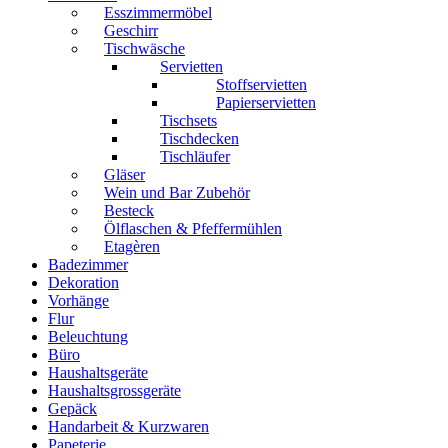
Esszimmermöbel
Geschirr
Tischwäsche
Servietten
Stoffservietten
Papierservietten
Tischsets
Tischdecken
Tischläufer
Gläser
Wein und Bar Zubehör
Besteck
Ölflaschen & Pfeffermühlen
Etagèren
Badezimmer
Dekoration
Vorhänge
Flur
Beleuchtung
Büro
Haushaltsgeräte
Haushaltsgrossgeräte
Gepäck
Handarbeit & Kurzwaren
Papeterie