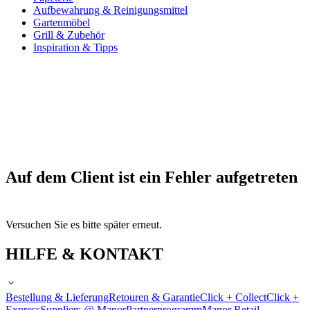
Aufbewahrung & Reinigungsmittel
Gartenmöbel
Grill & Zubehör
Inspiration & Tipps
Auf dem Client ist ein Fehler aufgetreten
Versuchen Sie es bitte später erneut.
HILFE & KONTAKT
Bestellung & Lieferung
Retouren & Garantie
Click + Collect
Click +
Express
Suppliers @ Manor
Partnerprogramm
Manor Retail