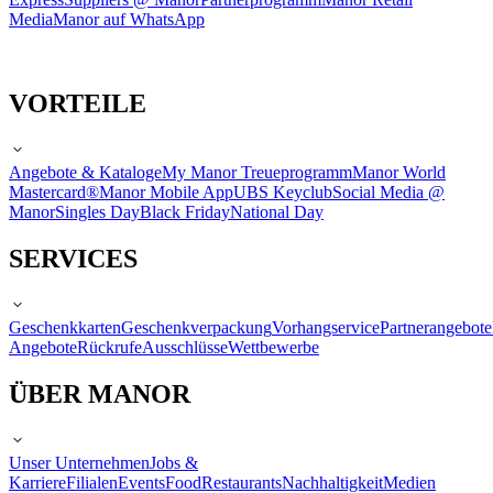
Media
Manor auf WhatsApp
VORTEILE
Angebote & Kataloge
My Manor Treueprogramm
Manor World
Mastercard®
Manor Mobile App
UBS Keyclub
Social Media @
Manor
Singles Day
Black Friday
National Day
SERVICES
Geschenkkarten
Geschenkverpackung
Vorhangservice
Partnerangebote
Angebote
Rückrufe
Ausschlüsse
Wettbewerbe
ÜBER MANOR
Unser Unternehmen
Jobs &
Karriere
Filialen
Events
Food
Restaurants
Nachhaltigkeit
Medien