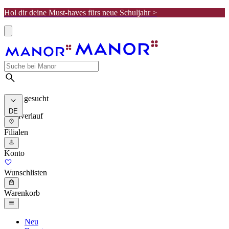
Hol dir deine Must-haves fürs neue Schuljahr >
Meist gesucht
DE
Suchverlauf
Filialen
Konto
Wunschlisten
Warenkorb
Neu