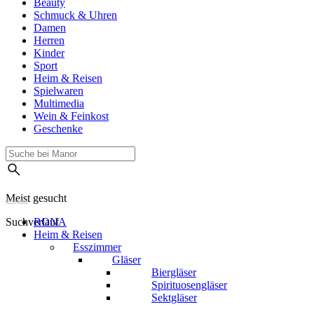
Beauty
Schmuck & Uhren
Damen
Herren
Kinder
Sport
Heim & Reisen
Spielwaren
Multimedia
Wein & Feinkost
Geschenke
Meist gesucht
Suchverlauf
RONA
Heim & Reisen
Esszimmer
Gläser
Biergläser
Spirituosengläser
Sektgläser