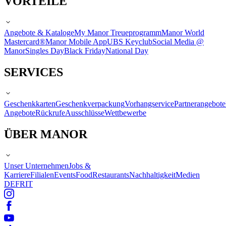
VORTEILE
Angebote & Kataloge
My Manor Treueprogramm
Manor World
Mastercard®
Manor Mobile App
UBS Keyclub
Social Media @
Manor
Singles Day
Black Friday
National Day
SERVICES
Geschenkkarten
Geschenkverpackung
Vorhangservice
Partnerangebote
Angebote
Rückrufe
Ausschlüsse
Wettbewerbe
ÜBER MANOR
Unser Unternehmen
Jobs &
Karriere
Filialen
Events
Food
Restaurants
Nachhaltigkeit
Medien
DE
FR
IT