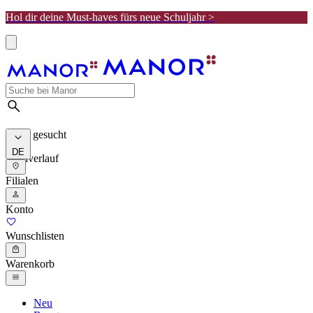
Hol dir deine Must-haves fürs neue Schuljahr >
Meist gesucht
DE
Suchverlauf
Filialen
Konto
Wunschlisten
Warenkorb
Neu