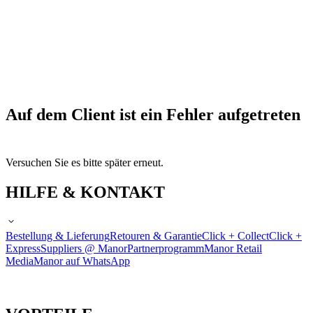
Auf dem Client ist ein Fehler aufgetreten
Versuchen Sie es bitte später erneut.
HILFE & KONTAKT
Bestellung & Lieferung
Retouren & Garantie
Click + Collect
Click +
Express
Suppliers @ Manor
Partnerprogramm
Manor Retail
Media
Manor auf WhatsApp