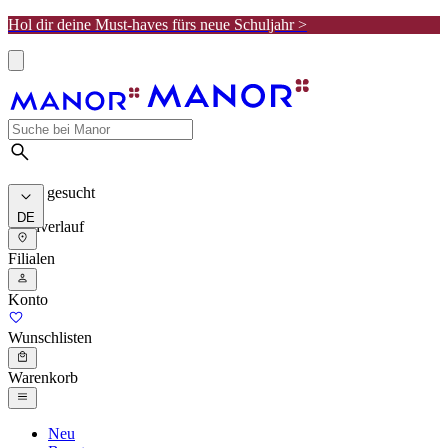
Hol dir deine Must-haves fürs neue Schuljahr >
Meist gesucht
DE
Suchverlauf
Filialen
Konto
Wunschlisten
Warenkorb
Neu