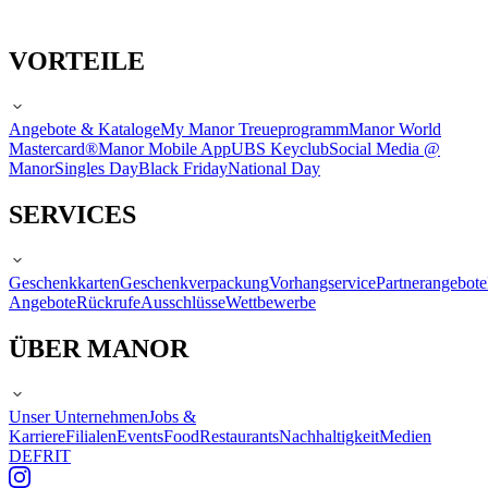
VORTEILE
Angebote & Kataloge
My Manor Treueprogramm
Manor World
Mastercard®
Manor Mobile App
UBS Keyclub
Social Media @
Manor
Singles Day
Black Friday
National Day
SERVICES
Geschenkkarten
Geschenkverpackung
Vorhangservice
Partnerangebote
Angebote
Rückrufe
Ausschlüsse
Wettbewerbe
ÜBER MANOR
Unser Unternehmen
Jobs &
Karriere
Filialen
Events
Food
Restaurants
Nachhaltigkeit
Medien
DE
FR
IT