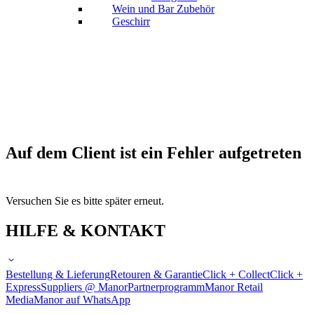
Wein und Bar Zubehör
Geschirr
Auf dem Client ist ein Fehler aufgetreten
Versuchen Sie es bitte später erneut.
HILFE & KONTAKT
Bestellung & Lieferung
Retouren & Garantie
Click + Collect
Click +
Express
Suppliers @ Manor
Partnerprogramm
Manor Retail
Media
Manor auf WhatsApp