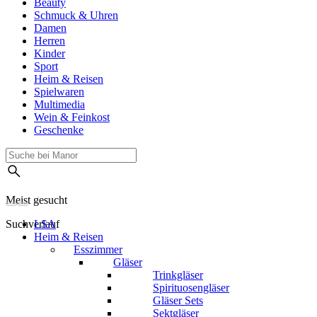
Beauty
Schmuck & Uhren
Damen
Herren
Kinder
Sport
Heim & Reisen
Spielwaren
Multimedia
Wein & Feinkost
Geschenke
Meist gesucht
Suchverlauf
LSA
Heim & Reisen
Esszimmer
Gläser
Trinkgläser
Spirituosengläser
Gläser Sets
Sektgläser