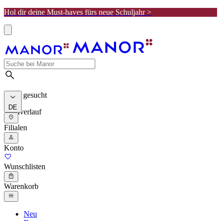
Hol dir deine Must-haves fürs neue Schuljahr >
Meist gesucht
DE
Suchverlauf
Filialen
Konto
Wunschlisten
Warenkorb
Neu