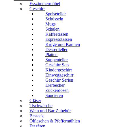
Esszimmermöbel
Geschirr
Speiseteller
Schüsseln
Mugs
Schalen
Kaffeetassen
Espressotassen
Krüge und Kannen
Dessertteller
Platten
Suppenteller
Geschirr Sets
Kindergeschirr
Einweggeschirr
Geschirr Serien
Eierbecher
Zuckerdosen
Saucieren
Gläser
Tischwäsche
Wein und Bar Zubehör
Besteck
Ölflaschen & Pfeffermühlen
Etagèren