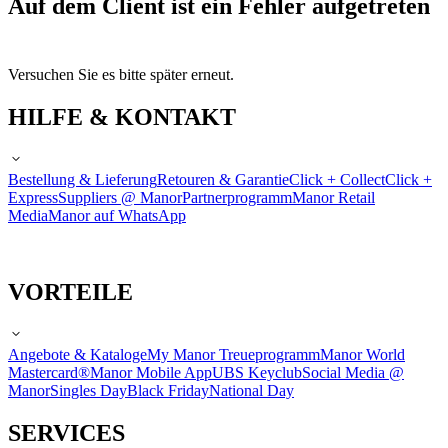
Auf dem Client ist ein Fehler aufgetreten
Versuchen Sie es bitte später erneut.
HILFE & KONTAKT
Bestellung & Lieferung
Retouren & Garantie
Click + Collect
Click +
Express
Suppliers @ Manor
Partnerprogramm
Manor Retail
Media
Manor auf WhatsApp
VORTEILE
Angebote & Kataloge
My Manor Treueprogramm
Manor World
Mastercard®
Manor Mobile App
UBS Keyclub
Social Media @
Manor
Singles Day
Black Friday
National Day
SERVICES