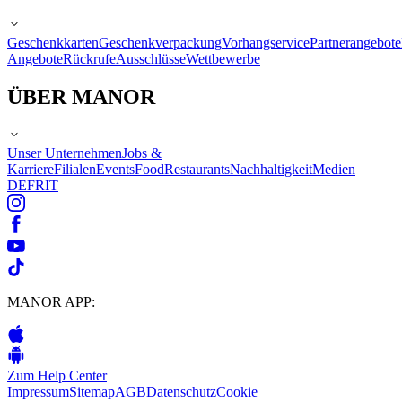
Geschenkkarten
Geschenkverpackung
Vorhangservice
Partnerangebote
Angebote
Rückrufe
Ausschlüsse
Wettbewerbe
ÜBER MANOR
Unser Unternehmen
Jobs &
Karriere
Filialen
Events
Food
Restaurants
Nachhaltigkeit
Medien
DE
FR
IT
MANOR APP:
Zum Help Center
Impressum
Sitemap
AGB
Datenschutz
Cookie