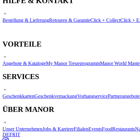
HILFE & KONTAKT
Bestellung & Lieferung
Retouren & Garantie
Click + Collect
Click + E
VORTEILE
Angebote & Kataloge
My Manor Treueprogramm
Manor World Maste
SERVICES
Geschenkkarten
Geschenkverpackung
Vorhangservice
Partnerangebote
ÜBER MANOR
Unser Unternehmen
Jobs & Karriere
Filialen
Events
Food
Restaurants
Na
DE
FR
IT