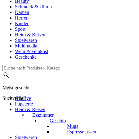
Beauty
Schmuck & Uhren
Damen
Herren
Kinder
Sport
Heim & Reisen
Spielwaren
Multimedia
Wein & Feinkost
Geschenke
Meist gesucht
Suchverlauf
GB Eye
Papeterie
Heim & Reisen
Esszimmer
Geschirr
Mugs
Espressotassen
Spielwaren