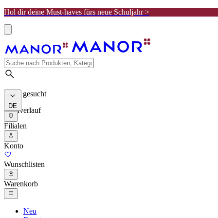
Hol dir deine Must-haves fürs neue Schuljahr >
Meist gesucht
DE
Suchverlauf
Filialen
Konto
Wunschlisten
Warenkorb
Neu