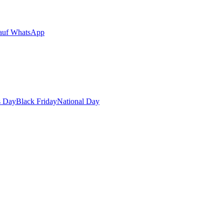
auf WhatsApp
s Day
Black Friday
National Day