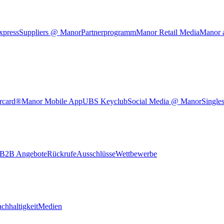
xpress
Suppliers @ Manor
Partnerprogramm
Manor Retail Media
Manor 
rcard®
Manor Mobile App
UBS Keyclub
Social Media @ Manor
Single
B2B Angebote
Rückrufe
Ausschlüsse
Wettbewerbe
chhaltigkeit
Medien