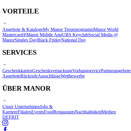
VORTEILE
Angebote & Kataloge
My Manor Treueprogramm
Manor World
Mastercard®
Manor Mobile App
UBS Keyclub
Social Media @
Manor
Singles Day
Black Friday
National Day
SERVICES
Geschenkkarten
Geschenkverpackung
Vorhangservice
Partnerangebote
Angebote
Rückrufe
Ausschlüsse
Wettbewerbe
ÜBER MANOR
Unser Unternehmen
Jobs &
Karriere
Filialen
Events
Food
Restaurants
Nachhaltigkeit
Medien
DE
FR
IT