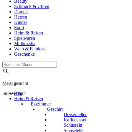
Beauty
Schmuck & Uhren
Damen
Herren
Kinder
Sport
Heim & Reisen
Spielwaren
Multimedia
Wein & Feinkost
Geschenke
Meist gesucht
Suchverlauf
Bitz
Heim & Reisen
Esszimmer
Geschirr
Dessertteller
Kaffeetassen
Schüsseln
Speiseteller