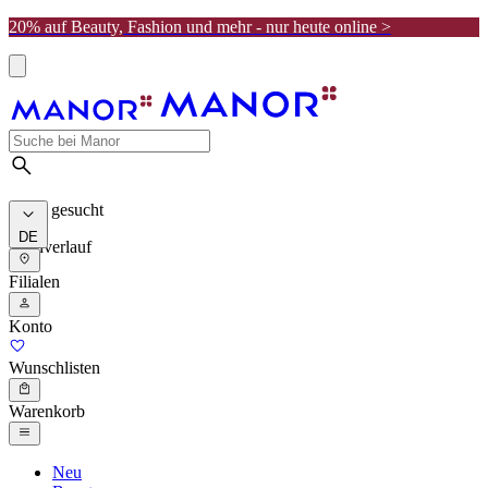
20% auf Beauty, Fashion und mehr - nur heute online >
Meist gesucht
DE
Suchverlauf
Filialen
Konto
Wunschlisten
Warenkorb
Neu