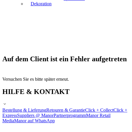
Dekoration
Auf dem Client ist ein Fehler aufgetreten
Versuchen Sie es bitte später erneut.
HILFE & KONTAKT
Bestellung & Lieferung
Retouren & Garantie
Click + Collect
Click +
Express
Suppliers @ Manor
Partnerprogramm
Manor Retail
Media
Manor auf WhatsApp