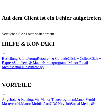
Auf dem Client ist ein Fehler aufgetreten
Versuchen Sie es bitte später erneut.
HILFE & KONTAKT
Bestellung & Lieferung
Retouren & Garantie
Click + Collect
Click +
Express
Suppliers @ Manor
Partnerprogramm
Manor Retail
Media
Manor auf WhatsApp
VORTEILE
Angebote & Kataloge
My Manor Treueprogramm
Manor World
Mastercard®
Manor Mobile App
UBS Keyclub
Social Media @