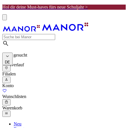
Hol dir deine Must-haves fürs neue Schuljahr >
Meist gesucht
DE
Suchverlauf
Filialen
Konto
Wunschlisten
Warenkorb
Neu