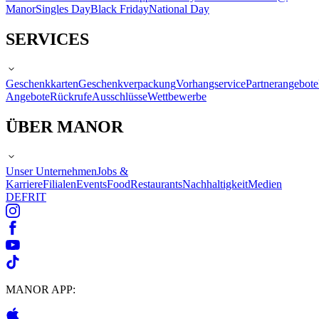
Manor
Singles Day
Black Friday
National Day
SERVICES
Geschenkkarten
Geschenkverpackung
Vorhangservice
Partnerangebote
Angebote
Rückrufe
Ausschlüsse
Wettbewerbe
ÜBER MANOR
Unser Unternehmen
Jobs &
Karriere
Filialen
Events
Food
Restaurants
Nachhaltigkeit
Medien
DE
FR
IT
MANOR APP: