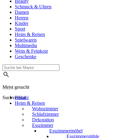
Beauty
Schmuck & Uhren
Damen
Herren
Kinder
Sport
Heim & Reisen
Spielwaren
Multimedia
Wein & Feinkost
Geschenke
Meist gesucht
Suchverlauf
Beliani
Heim & Reisen
Wohnzimmer
Schlafzimmer
Dekoration
Esszimmer
Esszimmermöbel
Esszimmerstühle