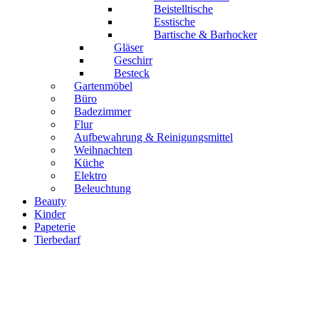
Beistelltische
Esstische
Bartische & Barhocker
Gläser
Geschirr
Besteck
Gartenmöbel
Büro
Badezimmer
Flur
Aufbewahrung & Reinigungsmittel
Weihnachten
Küche
Elektro
Beleuchtung
Beauty
Kinder
Papeterie
Tierbedarf