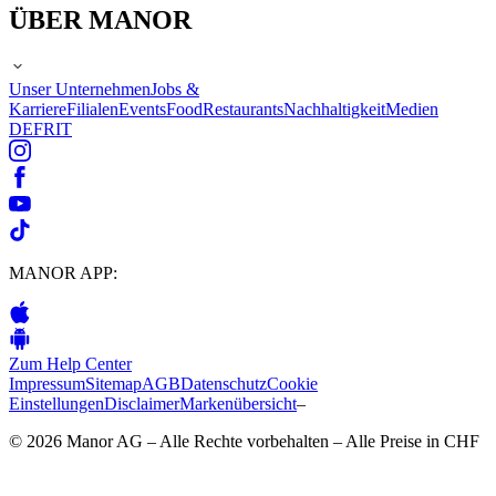
ÜBER MANOR
Unser Unternehmen
Jobs &
Karriere
Filialen
Events
Food
Restaurants
Nachhaltigkeit
Medien
DE
FR
IT
MANOR APP:
Zum Help Center
Impressum
Sitemap
AGB
Datenschutz
Cookie
Einstellungen
Disclaimer
Markenübersicht
–
© 2026 Manor AG – Alle Rechte vorbehalten – Alle Preise in CHF