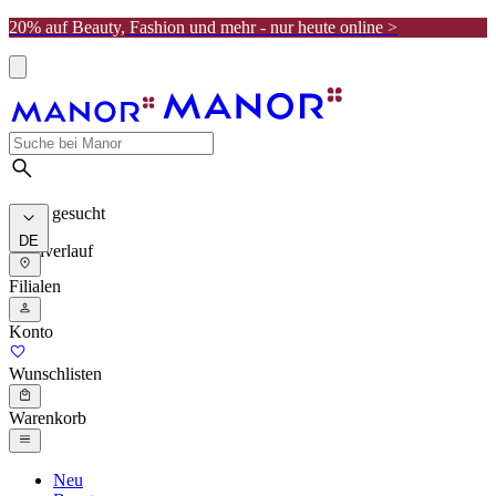
20% auf Beauty, Fashion und mehr - nur heute online >
Meist gesucht
DE
Suchverlauf
Filialen
Konto
Wunschlisten
Warenkorb
Neu