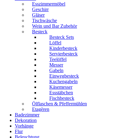
Esszimmermöbel
Geschirr
Gläser
Tischwäsche
Wein und Bar Zubehör
Besteck
Besteck Sets
Löffel
Kinderbesteck
Servierbesteck
Teelöffel
Messer
Gabeln
Einwegbesteck
Kuchengabeln
Käsemesser
Essstäbchen
Fischbesteck
Ölflaschen & Pfeffermühlen
Etagèren
Badezimmer
Dekoration
Vorhänge
Flur
Beleuchtung