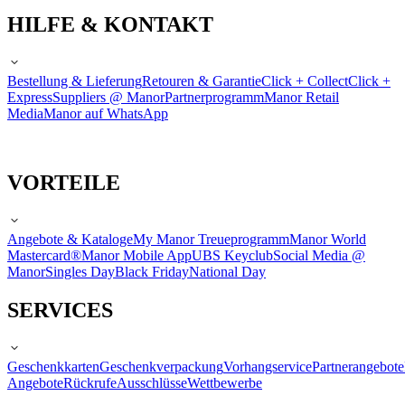
HILFE & KONTAKT
Bestellung & Lieferung
Retouren & Garantie
Click + Collect
Click +
Express
Suppliers @ Manor
Partnerprogramm
Manor Retail
Media
Manor auf WhatsApp
VORTEILE
Angebote & Kataloge
My Manor Treueprogramm
Manor World
Mastercard®
Manor Mobile App
UBS Keyclub
Social Media @
Manor
Singles Day
Black Friday
National Day
SERVICES
Geschenkkarten
Geschenkverpackung
Vorhangservice
Partnerangebote
Angebote
Rückrufe
Ausschlüsse
Wettbewerbe