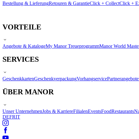
Bestellung & Lieferung
Retouren & Garantie
Click + Collect
Click + E
VORTEILE
Angebote & Kataloge
My Manor Treueprogramm
Manor World Maste
SERVICES
Geschenkkarten
Geschenkverpackung
Vorhangservice
Partnerangebote
ÜBER MANOR
Unser Unternehmen
Jobs & Karriere
Filialen
Events
Food
Restaurants
Na
DE
FR
IT