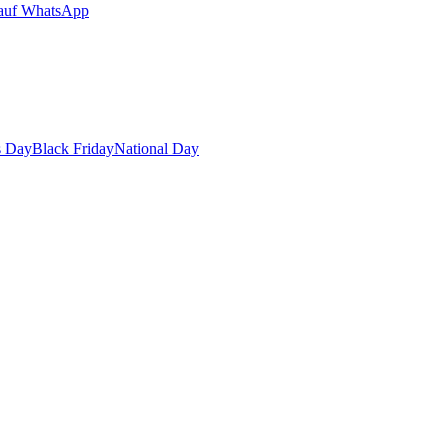
auf WhatsApp
s Day
Black Friday
National Day