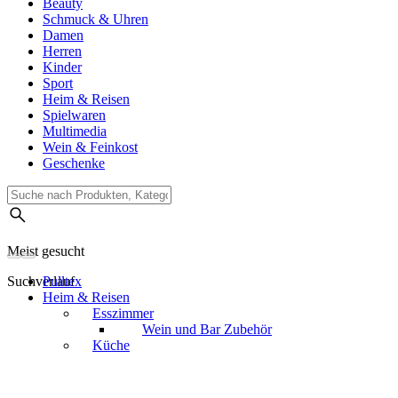
Beauty
Schmuck & Uhren
Damen
Herren
Kinder
Sport
Heim & Reisen
Spielwaren
Multimedia
Wein & Feinkost
Geschenke
Meist gesucht
Suchverlauf
Pulltex
Heim & Reisen
Esszimmer
Wein und Bar Zubehör
Küche