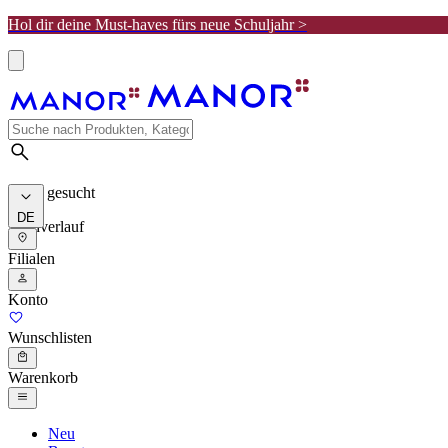
Hol dir deine Must-haves fürs neue Schuljahr >
Meist gesucht
DE
Suchverlauf
Filialen
Konto
Wunschlisten
Warenkorb
Neu