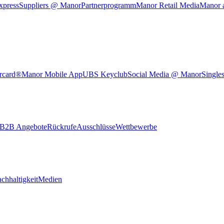
xpress
Suppliers @ Manor
Partnerprogramm
Manor Retail Media
Manor 
rcard®
Manor Mobile App
UBS Keyclub
Social Media @ Manor
Single
B2B Angebote
Rückrufe
Ausschlüsse
Wettbewerbe
chhaltigkeit
Medien