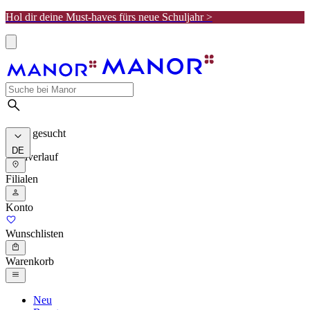
Hol dir deine Must-haves fürs neue Schuljahr >
Meist gesucht
DE
Suchverlauf
Filialen
Konto
Wunschlisten
Warenkorb
Neu