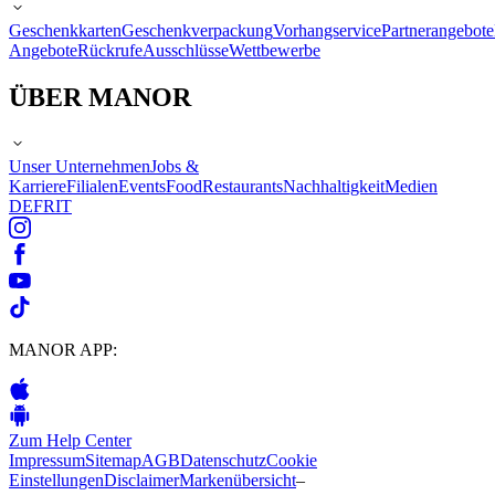
Geschenkkarten
Geschenkverpackung
Vorhangservice
Partnerangebote
Angebote
Rückrufe
Ausschlüsse
Wettbewerbe
ÜBER MANOR
Unser Unternehmen
Jobs &
Karriere
Filialen
Events
Food
Restaurants
Nachhaltigkeit
Medien
DE
FR
IT
MANOR APP:
Zum Help Center
Impressum
Sitemap
AGB
Datenschutz
Cookie
Einstellungen
Disclaimer
Markenübersicht
–