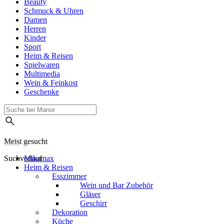
Beauty
Schmuck & Uhren
Damen
Herren
Kinder
Sport
Heim & Reisen
Spielwaren
Multimedia
Wein & Feinkost
Geschenke
Meist gesucht
Suchverlauf
Mikamax
Heim & Reisen
Esszimmer
Wein und Bar Zubehör
Gläser
Geschirr
Dekoration
Küche