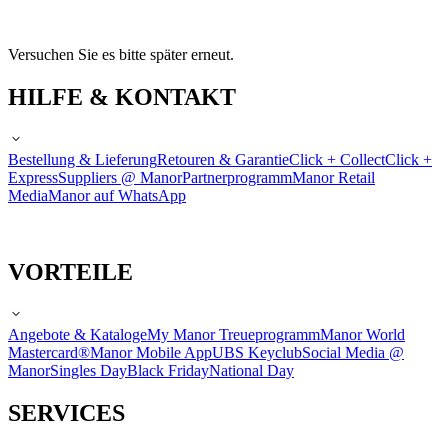
Versuchen Sie es bitte später erneut.
HILFE & KONTAKT
Bestellung & Lieferung
Retouren & Garantie
Click + Collect
Click +
Express
Suppliers @ Manor
Partnerprogramm
Manor Retail
Media
Manor auf WhatsApp
VORTEILE
Angebote & Kataloge
My Manor Treueprogramm
Manor World
Mastercard®
Manor Mobile App
UBS Keyclub
Social Media @
Manor
Singles Day
Black Friday
National Day
SERVICES