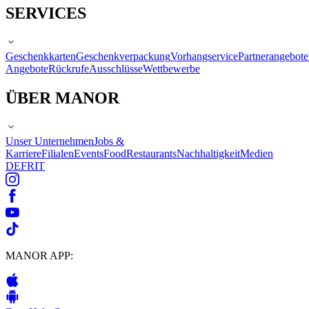
SERVICES
Geschenkkarten
Geschenkverpackung
Vorhangservice
Partnerangebote
Angebote
Rückrufe
Ausschlüsse
Wettbewerbe
ÜBER MANOR
Unser Unternehmen
Jobs &
Karriere
Filialen
Events
Food
Restaurants
Nachhaltigkeit
Medien
DE
FR
IT
MANOR APP: