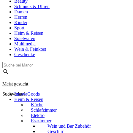
Beauty
Schmuck & Uhren
Damen
Herren
Kinder
Sport
Heim & Reisen
Spielwaren
Multimedia
Wein & Feinkost
Geschenke
Meist gesucht
Suchverlauf
InnovaGoods
Heim & Reisen
Küche
Schlafzimmer
Elektro
Esszimmer
Wein und Bar Zubehör
Geschirr