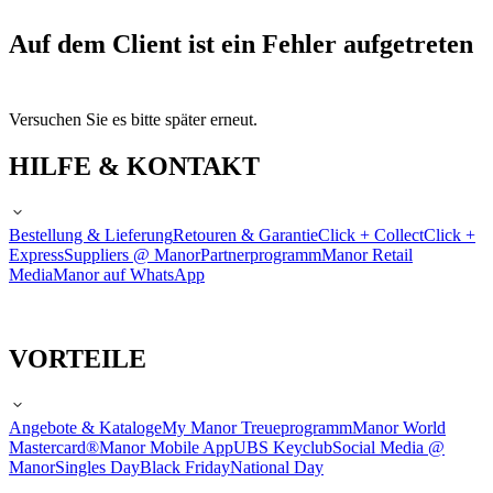
Auf dem Client ist ein Fehler aufgetreten
Versuchen Sie es bitte später erneut.
HILFE & KONTAKT
Bestellung & Lieferung
Retouren & Garantie
Click + Collect
Click +
Express
Suppliers @ Manor
Partnerprogramm
Manor Retail
Media
Manor auf WhatsApp
VORTEILE
Angebote & Kataloge
My Manor Treueprogramm
Manor World
Mastercard®
Manor Mobile App
UBS Keyclub
Social Media @
Manor
Singles Day
Black Friday
National Day