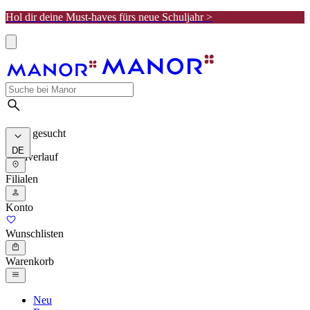
Hol dir deine Must-haves fürs neue Schuljahr >
Meist gesucht
DE
Suchverlauf
Filialen
Konto
Wunschlisten
Warenkorb
Neu