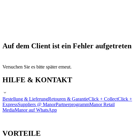
Auf dem Client ist ein Fehler aufgetreten
Versuchen Sie es bitte später erneut.
HILFE & KONTAKT
Bestellung & Lieferung
Retouren & Garantie
Click + Collect
Click +
Express
Suppliers @ Manor
Partnerprogramm
Manor Retail
Media
Manor auf WhatsApp
VORTEILE