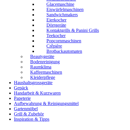
Glacemaschine
Eiswürfelmaschinen
Sandwichmakers
Eierkocher
Dörrgeräte
Kontaktgrills & Panini Grills
Teekocher
Popcornmaschinen
Crêpière
Brotbackautomaten
Beautygeräte
Bodenreinigung
Raumklima
Kaffeemaschinen
Kleiderpflege
Haushaltsgrossgeräte
Gepäck
Handarbeit & Kurzwaren
Papeterie
Aufbewahrung & Reinigungsmittel
Gartenmöbel
Grill & Zubehör
Inspiration & Tipps