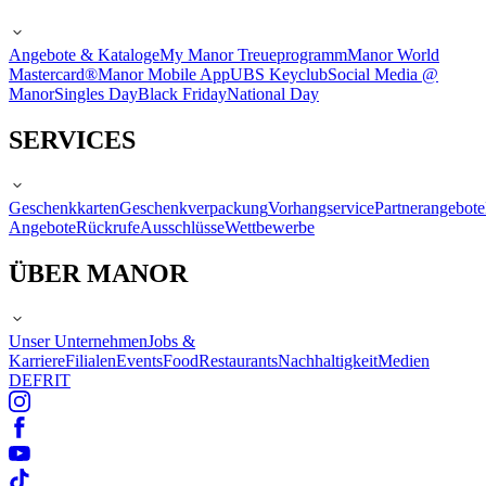
Angebote & Kataloge
My Manor Treueprogramm
Manor World
Mastercard®
Manor Mobile App
UBS Keyclub
Social Media @
Manor
Singles Day
Black Friday
National Day
SERVICES
Geschenkkarten
Geschenkverpackung
Vorhangservice
Partnerangebote
Angebote
Rückrufe
Ausschlüsse
Wettbewerbe
ÜBER MANOR
Unser Unternehmen
Jobs &
Karriere
Filialen
Events
Food
Restaurants
Nachhaltigkeit
Medien
DE
FR
IT