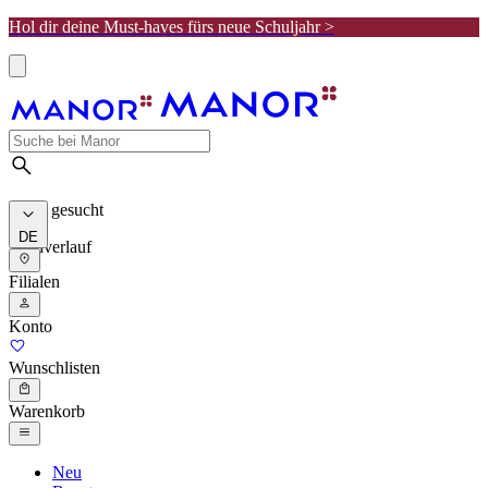
Hol dir deine Must-haves fürs neue Schuljahr >
Meist gesucht
DE
Suchverlauf
Filialen
Konto
Wunschlisten
Warenkorb
Neu