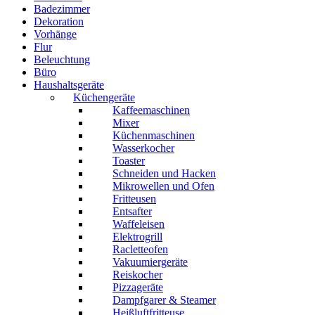
Badezimmer
Dekoration
Vorhänge
Flur
Beleuchtung
Büro
Haushaltsgeräte
Küchengeräte
Kaffeemaschinen
Mixer
Küchenmaschinen
Wasserkocher
Toaster
Schneiden und Hacken
Mikrowellen und Ofen
Fritteusen
Entsafter
Waffeleisen
Elektrogrill
Racletteofen
Vakuumiergeräte
Reiskocher
Pizzageräte
Dampfgarer & Steamer
Heißluftfritteuse