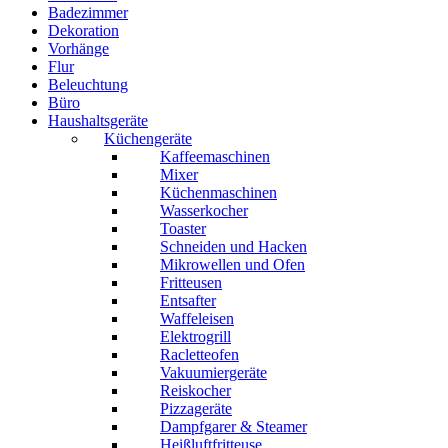
Badezimmer
Dekoration
Vorhänge
Flur
Beleuchtung
Büro
Haushaltsgeräte
Küchengeräte
Kaffeemaschinen
Mixer
Küchenmaschinen
Wasserkocher
Toaster
Schneiden und Hacken
Mikrowellen und Ofen
Fritteusen
Entsafter
Waffeleisen
Elektrogrill
Racletteofen
Vakuumiergeräte
Reiskocher
Pizzageräte
Dampfgarer & Steamer
Heißluftfritteuse