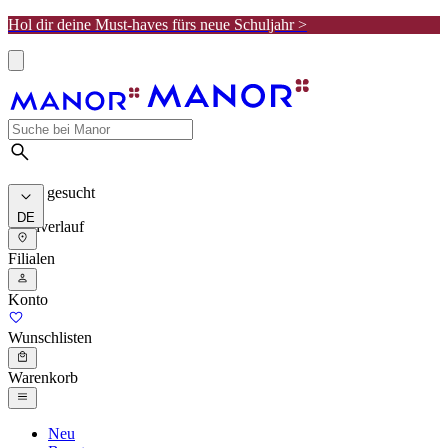
Hol dir deine Must-haves fürs neue Schuljahr >
Meist gesucht
DE
Suchverlauf
Filialen
Konto
Wunschlisten
Warenkorb
Neu