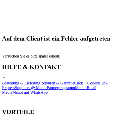
Auf dem Client ist ein Fehler aufgetreten
Versuchen Sie es bitte später erneut.
HILFE & KONTAKT
Bestellung & Lieferung
Retouren & Garantie
Click + Collect
Click +
Express
Suppliers @ Manor
Partnerprogramm
Manor Retail
Media
Manor auf WhatsApp
VORTEILE