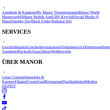
Angebote & Kataloge
My Manor Treueprogramm
Manor World
Mastercard®
Manor Mobile App
UBS Keyclub
Social Media @
Manor
Singles Day
Black Friday
National Day
SERVICES
Geschenkkarten
Geschenkverpackung
Vorhangservice
Partnerangebote
Angebote
Rückrufe
Ausschlüsse
Wettbewerbe
ÜBER MANOR
Unser Unternehmen
Jobs &
Karriere
Filialen
Events
Food
Restaurants
Nachhaltigkeit
Medien
DE
FR
IT