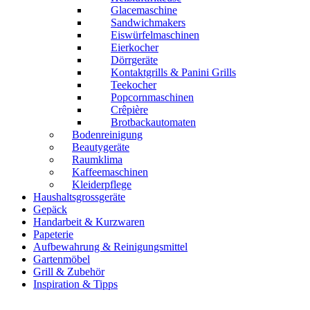
Glacemaschine
Sandwichmakers
Eiswürfelmaschinen
Eierkocher
Dörrgeräte
Kontaktgrills & Panini Grills
Teekocher
Popcornmaschinen
Crêpière
Brotbackautomaten
Bodenreinigung
Beautygeräte
Raumklima
Kaffeemaschinen
Kleiderpflege
Haushaltsgrossgeräte
Gepäck
Handarbeit & Kurzwaren
Papeterie
Aufbewahrung & Reinigungsmittel
Gartenmöbel
Grill & Zubehör
Inspiration & Tipps