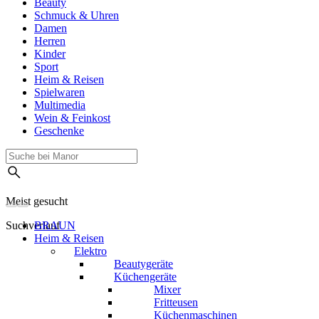
Beauty
Schmuck & Uhren
Damen
Herren
Kinder
Sport
Heim & Reisen
Spielwaren
Multimedia
Wein & Feinkost
Geschenke
Meist gesucht
Suchverlauf
BRAUN
Heim & Reisen
Elektro
Beautygeräte
Küchengeräte
Mixer
Fritteusen
Küchenmaschinen