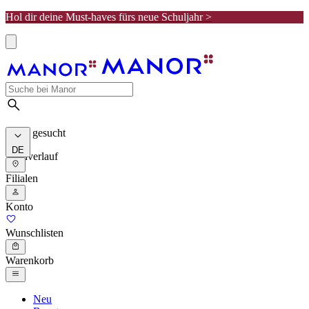
Hol dir deine Must-haves fürs neue Schuljahr >
Meist gesucht
DE
Suchverlauf
Filialen
Konto
Wunschlisten
Warenkorb
Neu