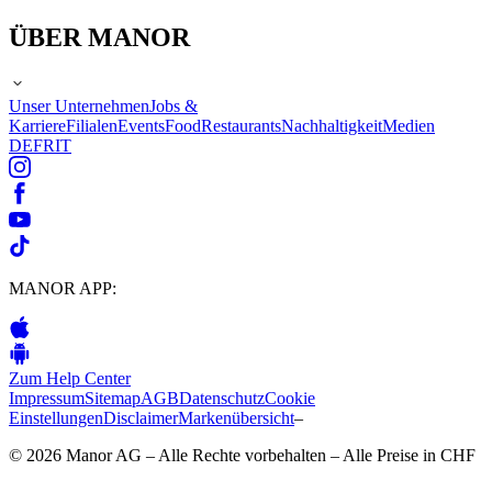
ÜBER MANOR
Unser Unternehmen
Jobs &
Karriere
Filialen
Events
Food
Restaurants
Nachhaltigkeit
Medien
DE
FR
IT
MANOR APP:
Zum Help Center
Impressum
Sitemap
AGB
Datenschutz
Cookie
Einstellungen
Disclaimer
Markenübersicht
–
© 2026 Manor AG – Alle Rechte vorbehalten – Alle Preise in CHF