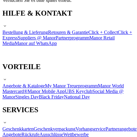
Versuchen Sie es bitte später erneut.
HILFE & KONTAKT
Bestellung & Lieferung
Retouren & Garantie
Click + Collect
Click +
Express
Suppliers @ Manor
Partnerprogramm
Manor Retail
Media
Manor auf WhatsApp
VORTEILE
Angebote & Kataloge
My Manor Treueprogramm
Manor World
Mastercard®
Manor Mobile App
UBS Keyclub
Social Media @
Manor
Singles Day
Black Friday
National Day
SERVICES
Geschenkkarten
Geschenkverpackung
Vorhangservice
Partnerangebote
Angebote
Rückrufe
Ausschlüsse
Wettbewerbe