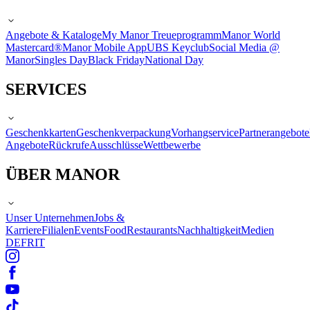
Angebote & Kataloge
My Manor Treueprogramm
Manor World
Mastercard®
Manor Mobile App
UBS Keyclub
Social Media @
Manor
Singles Day
Black Friday
National Day
SERVICES
Geschenkkarten
Geschenkverpackung
Vorhangservice
Partnerangebote
Angebote
Rückrufe
Ausschlüsse
Wettbewerbe
ÜBER MANOR
Unser Unternehmen
Jobs &
Karriere
Filialen
Events
Food
Restaurants
Nachhaltigkeit
Medien
DE
FR
IT