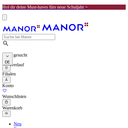
Hol dir deine Must-haves fürs neue Schuljahr >
Meist gesucht
DE
Suchverlauf
Filialen
Konto
Wunschlisten
Warenkorb
Neu