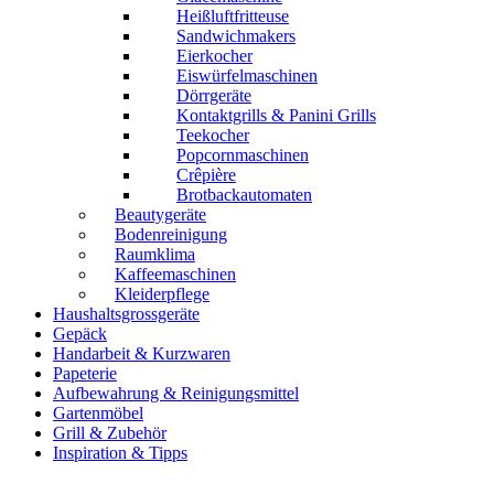
Heißluftfritteuse
Sandwichmakers
Eierkocher
Eiswürfelmaschinen
Dörrgeräte
Kontaktgrills & Panini Grills
Teekocher
Popcornmaschinen
Crêpière
Brotbackautomaten
Beautygeräte
Bodenreinigung
Raumklima
Kaffeemaschinen
Kleiderpflege
Haushaltsgrossgeräte
Gepäck
Handarbeit & Kurzwaren
Papeterie
Aufbewahrung & Reinigungsmittel
Gartenmöbel
Grill & Zubehör
Inspiration & Tipps