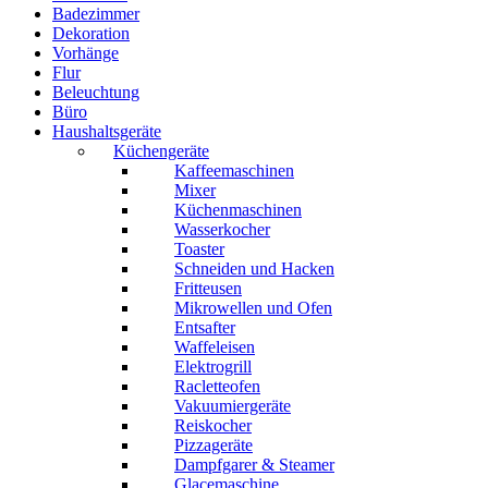
Badezimmer
Dekoration
Vorhänge
Flur
Beleuchtung
Büro
Haushaltsgeräte
Küchengeräte
Kaffeemaschinen
Mixer
Küchenmaschinen
Wasserkocher
Toaster
Schneiden und Hacken
Fritteusen
Mikrowellen und Ofen
Entsafter
Waffeleisen
Elektrogrill
Racletteofen
Vakuumiergeräte
Reiskocher
Pizzageräte
Dampfgarer & Steamer
Glacemaschine