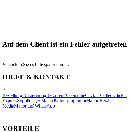
Auf dem Client ist ein Fehler aufgetreten
Versuchen Sie es bitte später erneut.
HILFE & KONTAKT
Bestellung & Lieferung
Retouren & Garantie
Click + Collect
Click +
Express
Suppliers @ Manor
Partnerprogramm
Manor Retail
Media
Manor auf WhatsApp
VORTEILE