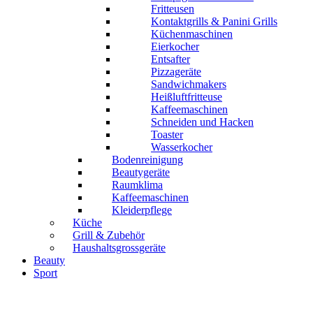
Fritteusen
Kontaktgrills & Panini Grills
Küchenmaschinen
Eierkocher
Entsafter
Pizzageräte
Sandwichmakers
Heißluftfritteuse
Kaffeemaschinen
Schneiden und Hacken
Toaster
Wasserkocher
Bodenreinigung
Beautygeräte
Raumklima
Kaffeemaschinen
Kleiderpflege
Küche
Grill & Zubehör
Haushaltsgrossgeräte
Beauty
Sport