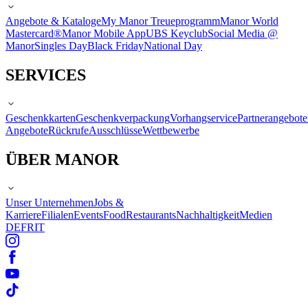
Angebote & Kataloge
My Manor Treueprogramm
Manor World
Mastercard®
Manor Mobile App
UBS Keyclub
Social Media @
Manor
Singles Day
Black Friday
National Day
SERVICES
Geschenkkarten
Geschenkverpackung
Vorhangservice
Partnerangebote
Angebote
Rückrufe
Ausschlüsse
Wettbewerbe
ÜBER MANOR
Unser Unternehmen
Jobs &
Karriere
Filialen
Events
Food
Restaurants
Nachhaltigkeit
Medien
DE
FR
IT