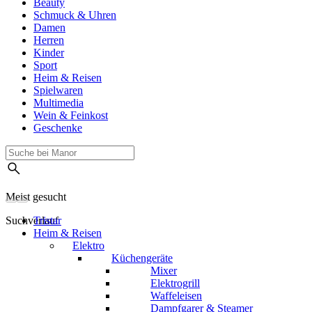
Beauty
Schmuck & Uhren
Damen
Herren
Kinder
Sport
Heim & Reisen
Spielwaren
Multimedia
Wein & Feinkost
Geschenke
Meist gesucht
Suchverlauf
Tristar
Heim & Reisen
Elektro
Küchengeräte
Mixer
Elektrogrill
Waffeleisen
Dampfgarer & Steamer