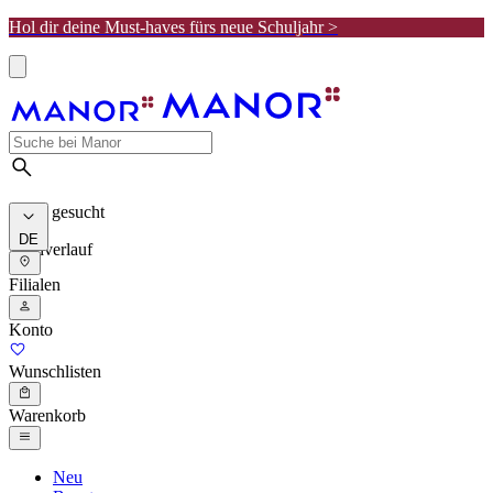
Hol dir deine Must-haves fürs neue Schuljahr >
Meist gesucht
DE
Suchverlauf
Filialen
Konto
Wunschlisten
Warenkorb
Neu