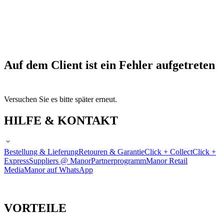
Auf dem Client ist ein Fehler aufgetreten
Versuchen Sie es bitte später erneut.
HILFE & KONTAKT
Bestellung & Lieferung
Retouren & Garantie
Click + Collect
Click +
Express
Suppliers @ Manor
Partnerprogramm
Manor Retail
Media
Manor auf WhatsApp
VORTEILE