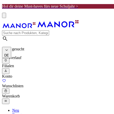
Hol dir deine Must-haves fürs neue Schuljahr >
Meist gesucht
DE
Suchverlauf
Filialen
Konto
Wunschlisten
Warenkorb
Neu