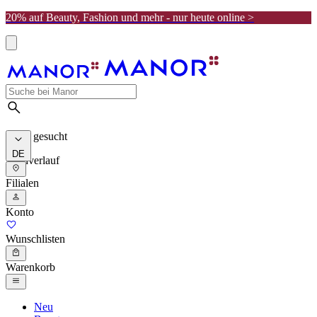
20% auf Beauty, Fashion und mehr - nur heute online >
Meist gesucht
DE
Suchverlauf
Filialen
Konto
Wunschlisten
Warenkorb
Neu