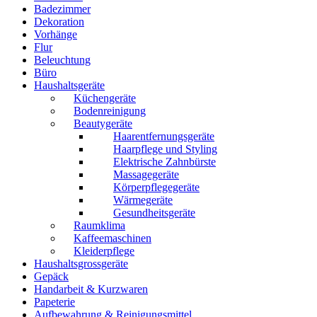
Badezimmer
Dekoration
Vorhänge
Flur
Beleuchtung
Büro
Haushaltsgeräte
Küchengeräte
Bodenreinigung
Beautygeräte
Haarentfernungsgeräte
Haarpflege und Styling
Elektrische Zahnbürste
Massagegeräte
Körperpflegegeräte
Wärmegeräte
Gesundheitsgeräte
Raumklima
Kaffeemaschinen
Kleiderpflege
Haushaltsgrossgeräte
Gepäck
Handarbeit & Kurzwaren
Papeterie
Aufbewahrung & Reinigungsmittel