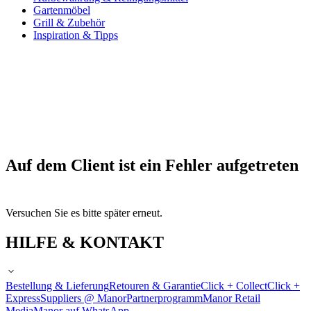
Gartenmöbel
Grill & Zubehör
Inspiration & Tipps
Auf dem Client ist ein Fehler aufgetreten
Versuchen Sie es bitte später erneut.
HILFE & KONTAKT
Bestellung & Lieferung
Retouren & Garantie
Click + Collect
Click +
Express
Suppliers @ Manor
Partnerprogramm
Manor Retail
Media
Manor auf WhatsApp