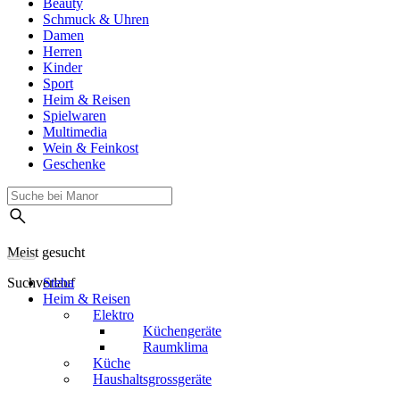
Beauty
Schmuck & Uhren
Damen
Herren
Kinder
Sport
Heim & Reisen
Spielwaren
Multimedia
Wein & Feinkost
Geschenke
Meist gesucht
Suchverlauf
Steba
Heim & Reisen
Elektro
Küchengeräte
Raumklima
Küche
Haushaltsgrossgeräte