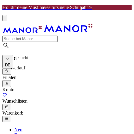
Hol dir deine Must-haves fürs neue Schuljahr >
Meist gesucht
DE
Suchverlauf
Filialen
Konto
Wunschlisten
Warenkorb
Neu