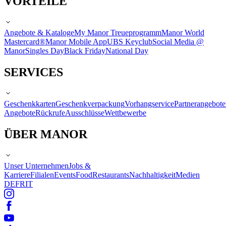
VORTEILE
Angebote & Kataloge
My Manor Treueprogramm
Manor World
Mastercard®
Manor Mobile App
UBS Keyclub
Social Media @
Manor
Singles Day
Black Friday
National Day
SERVICES
Geschenkkarten
Geschenkverpackung
Vorhangservice
Partnerangebote
Angebote
Rückrufe
Ausschlüsse
Wettbewerbe
ÜBER MANOR
Unser Unternehmen
Jobs &
Karriere
Filialen
Events
Food
Restaurants
Nachhaltigkeit
Medien
DE
FR
IT