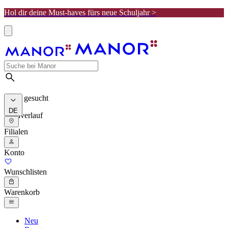
Hol dir deine Must-haves fürs neue Schuljahr >
Meist gesucht
DE
Suchverlauf
Filialen
Konto
Wunschlisten
Warenkorb
Neu