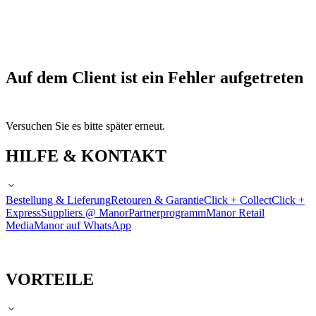
Auf dem Client ist ein Fehler aufgetreten
Versuchen Sie es bitte später erneut.
HILFE & KONTAKT
Bestellung & Lieferung
Retouren & Garantie
Click + Collect
Click +
Express
Suppliers @ Manor
Partnerprogramm
Manor Retail
Media
Manor auf WhatsApp
VORTEILE