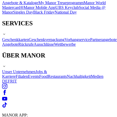
Angebote & Kataloge
My Manor Treueprogramm
Manor World
Mastercard®
Manor Mobile App
UBS Keyclub
Social Media @
Manor
Singles Day
Black Friday
National Day
SERVICES
Geschenkkarten
Geschenkverpackung
Vorhangservice
Partnerangebote
Angebote
Rückrufe
Ausschlüsse
Wettbewerbe
ÜBER MANOR
Unser Unternehmen
Jobs &
Karriere
Filialen
Events
Food
Restaurants
Nachhaltigkeit
Medien
DE
FR
IT
MANOR APP: