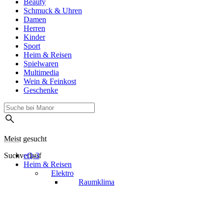
Beauty
Schmuck & Uhren
Damen
Herren
Kinder
Sport
Heim & Reisen
Spielwaren
Multimedia
Wein & Feinkost
Geschenke
Meist gesucht
Suchverlauf
eQ-3
Heim & Reisen
Elektro
Raumklima