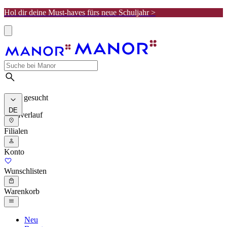
Hol dir deine Must-haves fürs neue Schuljahr >
Meist gesucht
DE
Suchverlauf
Filialen
Konto
Wunschlisten
Warenkorb
Neu