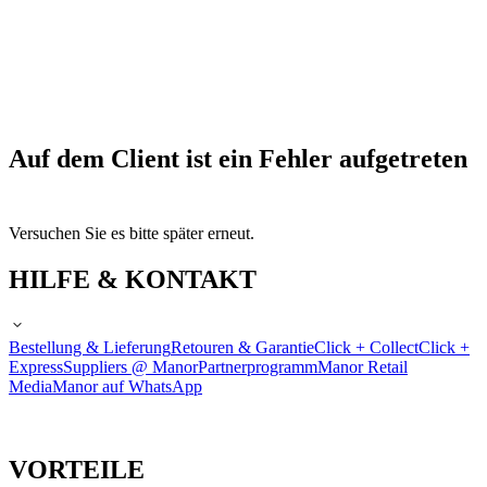
Auf dem Client ist ein Fehler aufgetreten
Versuchen Sie es bitte später erneut.
HILFE & KONTAKT
Bestellung & Lieferung
Retouren & Garantie
Click + Collect
Click +
Express
Suppliers @ Manor
Partnerprogramm
Manor Retail
Media
Manor auf WhatsApp
VORTEILE