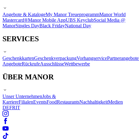
Angebote & Kataloge
My Manor Treueprogramm
Manor World
Mastercard®
Manor Mobile App
UBS Keyclub
Social Media @
Manor
Singles Day
Black Friday
National Day
SERVICES
Geschenkkarten
Geschenkverpackung
Vorhangservice
Partnerangebote
Angebote
Rückrufe
Ausschlüsse
Wettbewerbe
ÜBER MANOR
Unser Unternehmen
Jobs &
Karriere
Filialen
Events
Food
Restaurants
Nachhaltigkeit
Medien
DE
FR
IT