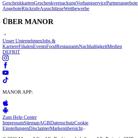
Geschenkkarten
Geschenkverpackung
Vorhangservice
Partnerangebote
Angebote
Rückrufe
Ausschlüsse
Wettbewerbe
ÜBER MANOR
Unser Unternehmen
Jobs &
Karriere
Filialen
Events
Food
Restaurants
Nachhaltigkeit
Medien
DE
FR
IT
MANOR APP:
Zum Help Center
Impressum
Sitemap
AGB
Datenschutz
Cookie
Einstellungen
Disclaimer
Markenübersicht
–