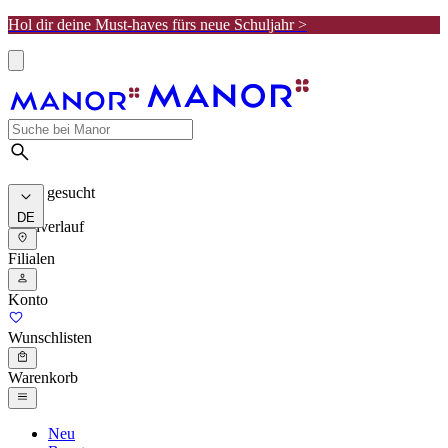
Hol dir deine Must-haves fürs neue Schuljahr >
Meist gesucht
DE
Suchverlauf
Filialen
Konto
Wunschlisten
Warenkorb
Neu