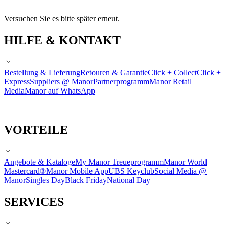
Versuchen Sie es bitte später erneut.
HILFE & KONTAKT
Bestellung & Lieferung
Retouren & Garantie
Click + Collect
Click +
Express
Suppliers @ Manor
Partnerprogramm
Manor Retail
Media
Manor auf WhatsApp
VORTEILE
Angebote & Kataloge
My Manor Treueprogramm
Manor World
Mastercard®
Manor Mobile App
UBS Keyclub
Social Media @
Manor
Singles Day
Black Friday
National Day
SERVICES