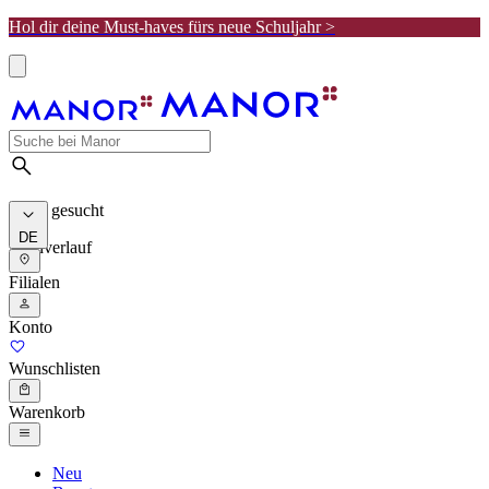
Hol dir deine Must-haves fürs neue Schuljahr >
Meist gesucht
DE
Suchverlauf
Filialen
Konto
Wunschlisten
Warenkorb
Neu