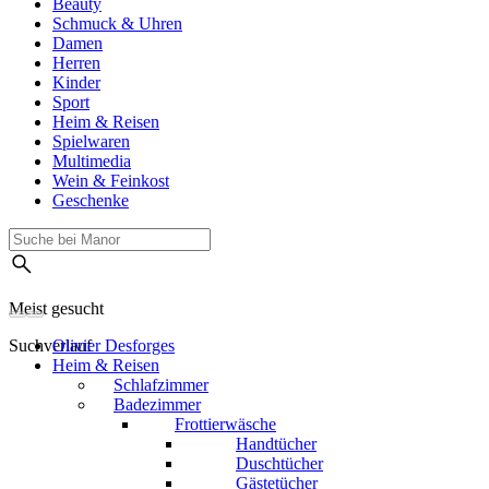
Beauty
Schmuck & Uhren
Damen
Herren
Kinder
Sport
Heim & Reisen
Spielwaren
Multimedia
Wein & Feinkost
Geschenke
Meist gesucht
Suchverlauf
Olivier Desforges
Heim & Reisen
Schlafzimmer
Badezimmer
Frottierwäsche
Handtücher
Duschtücher
Gästetücher