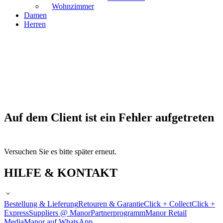
Wohnzimmer
Damen
Herren
Auf dem Client ist ein Fehler aufgetreten
Versuchen Sie es bitte später erneut.
HILFE & KONTAKT
Bestellung & Lieferung
Retouren & Garantie
Click + Collect
Click +
Express
Suppliers @ Manor
Partnerprogramm
Manor Retail
Media
Manor auf WhatsApp