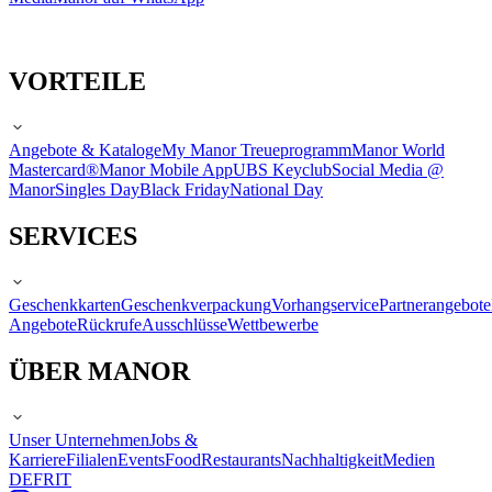
VORTEILE
Angebote & Kataloge
My Manor Treueprogramm
Manor World
Mastercard®
Manor Mobile App
UBS Keyclub
Social Media @
Manor
Singles Day
Black Friday
National Day
SERVICES
Geschenkkarten
Geschenkverpackung
Vorhangservice
Partnerangebote
Angebote
Rückrufe
Ausschlüsse
Wettbewerbe
ÜBER MANOR
Unser Unternehmen
Jobs &
Karriere
Filialen
Events
Food
Restaurants
Nachhaltigkeit
Medien
DE
FR
IT