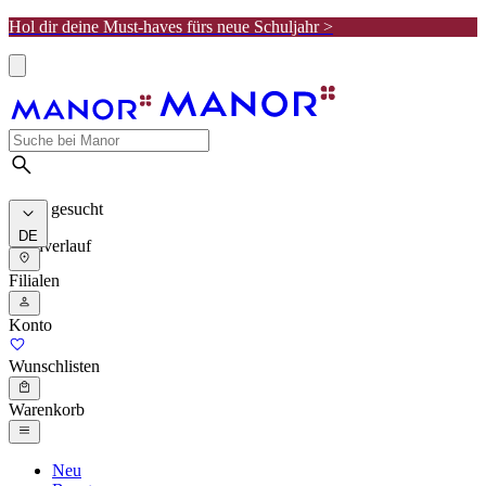
Hol dir deine Must-haves fürs neue Schuljahr >
Meist gesucht
DE
Suchverlauf
Filialen
Konto
Wunschlisten
Warenkorb
Neu