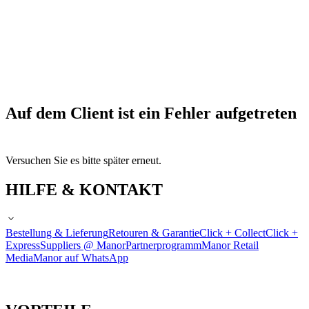
Auf dem Client ist ein Fehler aufgetreten
Versuchen Sie es bitte später erneut.
HILFE & KONTAKT
Bestellung & Lieferung
Retouren & Garantie
Click + Collect
Click +
Express
Suppliers @ Manor
Partnerprogramm
Manor Retail
Media
Manor auf WhatsApp