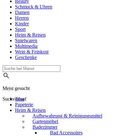
Beauty
Schmuck & Uhren
Damen
Herren
Kinder
Sport
Heim & Reisen
Spielwaren
Multimedia
Wein & Feinkost
Geschenke
Meist gesucht
Suchverlauf
Tesa
Papeterie
Heim & Reisen
Aufbewahrung & Reinigungsmittel
Gartenmöbel
Badezimmer
Bad Accessoires