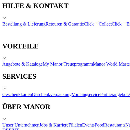
HILFE & KONTAKT
Bestellung & Lieferung
Retouren & Garantie
Click + Collect
Click + E
VORTEILE
Angebote & Kataloge
My Manor Treueprogramm
Manor World Maste
SERVICES
Geschenkkarten
Geschenkverpackung
Vorhangservice
Partnerangebote
ÜBER MANOR
Unser Unternehmen
Jobs & Karriere
Filialen
Events
Food
Restaurants
Na