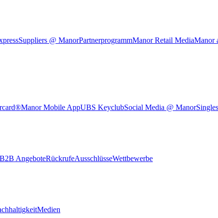
xpress
Suppliers @ Manor
Partnerprogramm
Manor Retail Media
Manor 
rcard®
Manor Mobile App
UBS Keyclub
Social Media @ Manor
Single
B2B Angebote
Rückrufe
Ausschlüsse
Wettbewerbe
chhaltigkeit
Medien