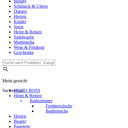
Beauty
Schmuck & Uhren
Damen
Herren
Kinder
Sport
Heim & Reisen
Spielwaren
Multimedia
Wein & Feinkost
Geschenke
Meist gesucht
Suchverlauf
HUGO BOSS
Heim & Reisen
Badezimmer
Frottierwäsche
Badteppiche
Herren
Beauty
Papeterie