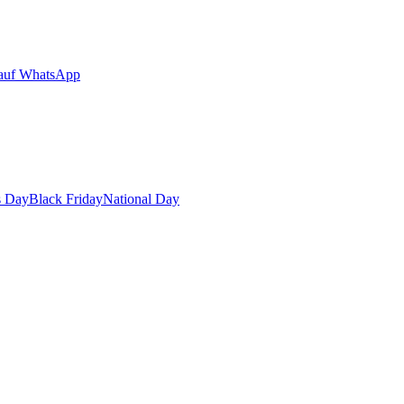
auf WhatsApp
s Day
Black Friday
National Day