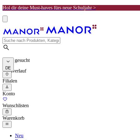
Hol dir deine Must-haves fürs neue Schuljahr >
Meist gesucht
DE
Suchverlauf
Filialen
Konto
Wunschlisten
Warenkorb
Neu