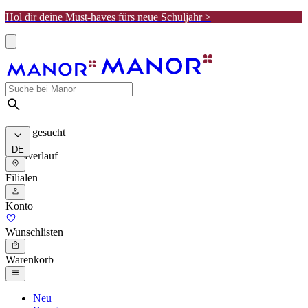
Hol dir deine Must-haves fürs neue Schuljahr >
Meist gesucht
DE
Suchverlauf
Filialen
Konto
Wunschlisten
Warenkorb
Neu