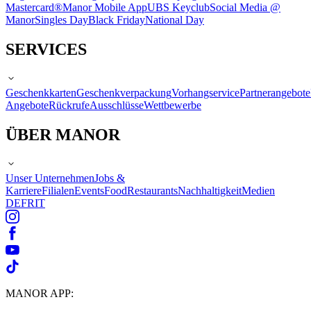
Mastercard®
Manor Mobile App
UBS Keyclub
Social Media @
Manor
Singles Day
Black Friday
National Day
SERVICES
Geschenkkarten
Geschenkverpackung
Vorhangservice
Partnerangebote
Angebote
Rückrufe
Ausschlüsse
Wettbewerbe
ÜBER MANOR
Unser Unternehmen
Jobs &
Karriere
Filialen
Events
Food
Restaurants
Nachhaltigkeit
Medien
DE
FR
IT
MANOR APP: