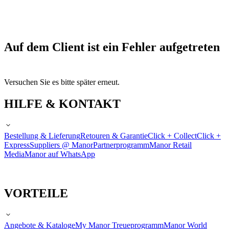
Auf dem Client ist ein Fehler aufgetreten
Versuchen Sie es bitte später erneut.
HILFE & KONTAKT
Bestellung & Lieferung
Retouren & Garantie
Click + Collect
Click +
Express
Suppliers @ Manor
Partnerprogramm
Manor Retail
Media
Manor auf WhatsApp
VORTEILE
Angebote & Kataloge
My Manor Treueprogramm
Manor World