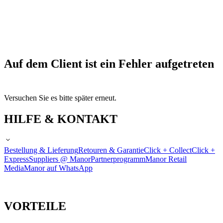
Auf dem Client ist ein Fehler aufgetreten
Versuchen Sie es bitte später erneut.
HILFE & KONTAKT
Bestellung & Lieferung
Retouren & Garantie
Click + Collect
Click +
Express
Suppliers @ Manor
Partnerprogramm
Manor Retail
Media
Manor auf WhatsApp
VORTEILE