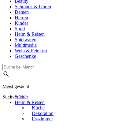
Beauty
Schmuck & Uhren
Damen
Herren
Kinder
Sport
Heim & Reisen
Spielwaren
Multimedia
Wein & Feinkost
Geschenke
Meist gesucht
Suchverlauf
Städter
Heim & Reisen
Küche
Dekoration
Esszimmer