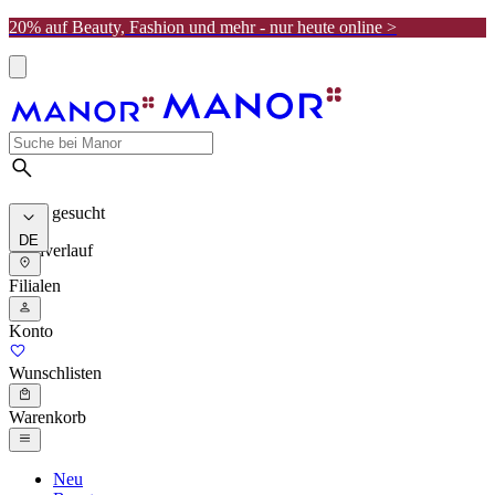
20% auf Beauty, Fashion und mehr - nur heute online >
Meist gesucht
DE
Suchverlauf
Filialen
Konto
Wunschlisten
Warenkorb
Neu