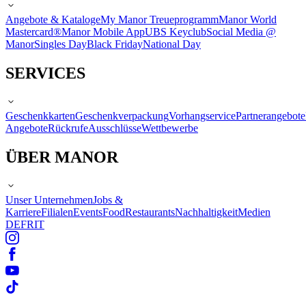
Angebote & Kataloge
My Manor Treueprogramm
Manor World
Mastercard®
Manor Mobile App
UBS Keyclub
Social Media @
Manor
Singles Day
Black Friday
National Day
SERVICES
Geschenkkarten
Geschenkverpackung
Vorhangservice
Partnerangebote
Angebote
Rückrufe
Ausschlüsse
Wettbewerbe
ÜBER MANOR
Unser Unternehmen
Jobs &
Karriere
Filialen
Events
Food
Restaurants
Nachhaltigkeit
Medien
DE
FR
IT