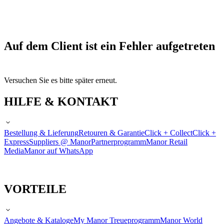
Auf dem Client ist ein Fehler aufgetreten
Versuchen Sie es bitte später erneut.
HILFE & KONTAKT
Bestellung & Lieferung
Retouren & Garantie
Click + Collect
Click +
Express
Suppliers @ Manor
Partnerprogramm
Manor Retail
Media
Manor auf WhatsApp
VORTEILE
Angebote & Kataloge
My Manor Treueprogramm
Manor World