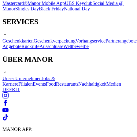
Mastercard®
Manor Mobile App
UBS Keyclub
Social Media @
Manor
Singles Day
Black Friday
National Day
SERVICES
Geschenkkarten
Geschenkverpackung
Vorhangservice
Partnerangebote
Angebote
Rückrufe
Ausschlüsse
Wettbewerbe
ÜBER MANOR
Unser Unternehmen
Jobs &
Karriere
Filialen
Events
Food
Restaurants
Nachhaltigkeit
Medien
DE
FR
IT
MANOR APP: