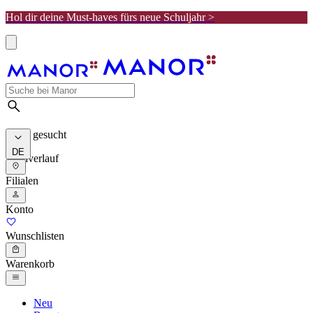
Hol dir deine Must-haves fürs neue Schuljahr >
Meist gesucht
DE
Suchverlauf
Filialen
Konto
Wunschlisten
Warenkorb
Neu