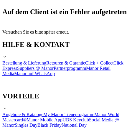
Auf dem Client ist ein Fehler aufgetreten
Versuchen Sie es bitte später erneut.
HILFE & KONTAKT
Bestellung & Lieferung
Retouren & Garantie
Click + Collect
Click +
Express
Suppliers @ Manor
Partnerprogramm
Manor Retail
Media
Manor auf WhatsApp
VORTEILE
Angebote & Kataloge
My Manor Treueprogramm
Manor World
Mastercard®
Manor Mobile App
UBS Keyclub
Social Media @
Manor
Singles Day
Black Friday
National Day