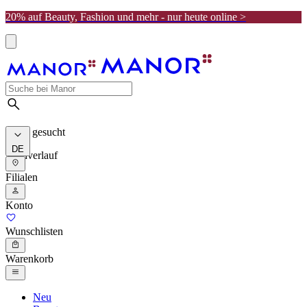
20% auf Beauty, Fashion und mehr - nur heute online >
Meist gesucht
DE
Suchverlauf
Filialen
Konto
Wunschlisten
Warenkorb
Neu