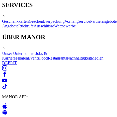
SERVICES
Geschenkkarten
Geschenkverpackung
Vorhangservice
Partnerangebote
Angebote
Rückrufe
Ausschlüsse
Wettbewerbe
ÜBER MANOR
Unser Unternehmen
Jobs &
Karriere
Filialen
Events
Food
Restaurants
Nachhaltigkeit
Medien
DE
FR
IT
MANOR APP: