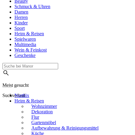
Beauty
Schmuck & Uhren
Damen
Herren
Kinder
Sport
Heim & Reisen
Spielwaren
Multimedia
Wein & Feinkost
Geschenke
Meist gesucht
Suchverlauf
Northix
Heim & Reisen
Wohnzimmer
Dekoration
Flur
Gartenmöbel
Aufbewahrung & Reinigungsmittel
Küche